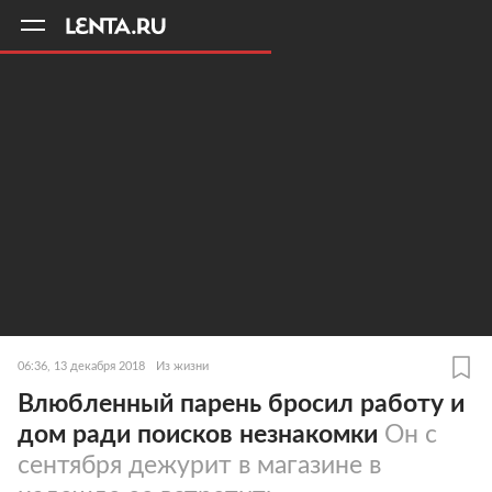
11
A
06:36, 13 декабря 2018
Из жизни
Влюбленный парень бросил работу и
дом ради поисков незнакомки
Он с
сентября дежурит в магазине в