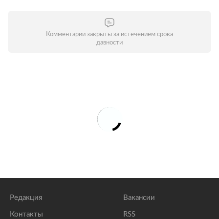
Комментарии закрыты за истечением срока
давности
Редакция
Вакансии
Контакты
RSS