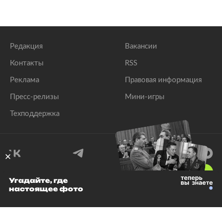
Редакция
Вакансии
Контакты
RSS
Реклама
Правовая информация
Пресс-релизы
Мини-игры
Техподдержка
18
+
Угадайте, где
настоящее фото
© 1999–2026 Все права защищены.
ООО «Лента.Ру»
Лента добра