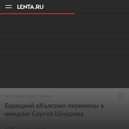
11
A
00:06, 26 августа 2021
Культура
Барецкий объяснил перемены в
имидже Сергея Шнурова