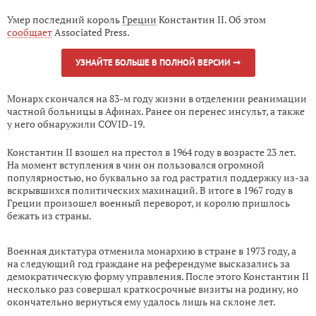
Умер последний король
Греции
Константин II. Об этом
сообщает
Associated Press.
УЗНАЙТЕ БОЛЬШЕ В ПОЛНОЙ ВЕРСИИ ➞
Монарх скончался на 83-м году жизни в отделении реанимации
частной больницы в Афинах. Ранее он перенес инсульт, а также
у него обнаружили COVID-19.
Константин II взошел на престол в 1964 году в возрасте 23 лет.
На момент вступления в чин он пользовался огромной
популярностью, но буквально за год растратил поддержку из-за
вскрывшихся политических махинаций. В итоге в 1967 году в
Греции произошел военный переворот, и королю пришлось
бежать из страны.
Военная диктатура отменила монархию в стране в 1973 году, а
на следующий год граждане на референдуме высказались за
демократическую форму управления. После этого Константин II
несколько раз совершал краткосрочные визиты на родину, но
окончательно вернуться ему удалось лишь на склоне лет.