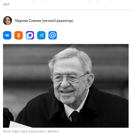
лет
Марина Совина
(ночной редактор)
Фото: Mads Claus Rasmussen / Reuters