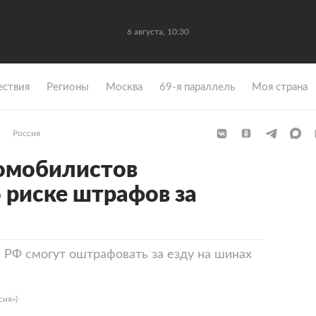
6 августа, 10:30
ствия
Регионы
Москва
69-я параллель
Моя страна
Россия
томобилистов
 риске штрафов за
в РФ смогут оштрафовать за езду на шинах
сия»)