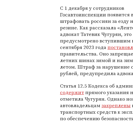
С 1 декабря у сотрудников
Госавтоинспекции
появится 
штрафовать россиян за езду 
резине. Как рассказала «Лент
адвокат Татевик Чугурян, это
предусмотрено вступившим в
сентября 2023 года
постанов
правительства. Оно запрещае
летних шинах зимой и на зи
летом. Штраф за нарушение с
рублей, предупредила адвока
Статья 12.5 Кодекса об адм
содержит
прямого указания н
отметила Чугурян. Однако но
автовладельцам
закреплены
транспортных средств к экс
по обеспечению безопасност