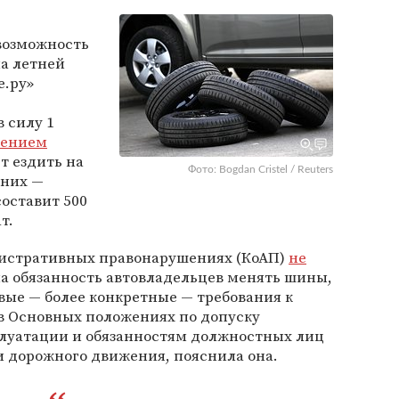
возможность
на летней
е.ру»
 силу 1
лением
т ездить на
Фото: Bogdan Cristel / Reuters
мних —
оставит 500
т.
инистративных правонарушениях (КоАП)
не
а обязанность автовладельцев менять шины,
вые — более конкретные — требования к
в Основных положениях по допуску
плуатации и обязанностям должностных лиц
и дорожного движения, пояснила она.