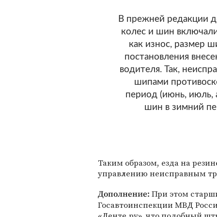
В прежней редакции д
колес и шин включали
как износ, размер ш
постановления внесе
водителя. Так, неиспр
шипами противоск
период (июнь, июль, 
шин в зимний пер
Таким образом, езда на резин
управлению неисправным тр
При этом старш
Дополнение:
Госавтоинспекции МВД Росси
«Ленте.ру», что подобный штр