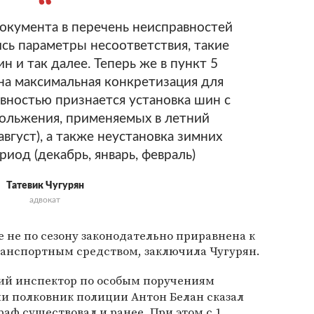
окумента в перечень неисправностей
сь параметры несоответствия, такие
ин и так далее. Теперь же в пункт 5
на максимальная конкретизация для
авностью признается установка шин с
ольжения, применяемых в летний
август), а также неустановка зимних
иод (декабрь, январь, февраль)
Татевик Чугурян
адвокат
е не по сезону законодательно приравнена к
анспортным средством, заключила Чугурян.
ий инспектор по особым поручениям
и полковник полиции Антон Белан сказал
аф существовал и ранее. При этом с 1