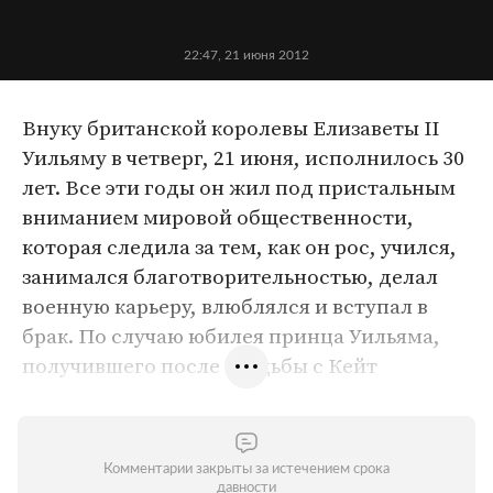
22:47, 21 июня 2012
Внуку британской королевы Елизаветы II
Уильяму в четверг, 21 июня, исполнилось 30
лет. Все эти годы он жил под пристальным
вниманием мировой общественности,
которая следила за тем, как он рос, учился,
занимался благотворительностью, делал
военную карьеру, влюблялся и вступал в
брак. По случаю юбилея принца Уильяма,
получившего после свадьбы с Кейт
Миддлтон титул герцога Кембриджского,
"Лента.ру" предлагает посмотреть на его
фотографии разных лет.
Комментарии закрыты за истечением срока
давности