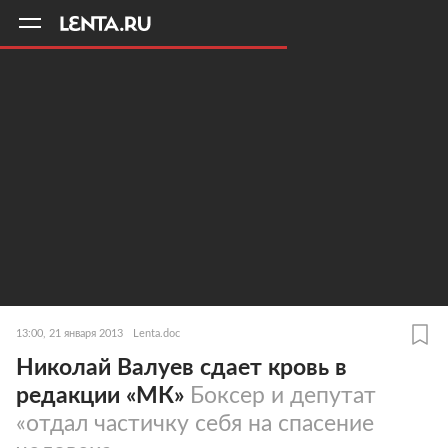
11
A
13:00, 21 января 2013
Lenta.doc
Николай Валуев сдает кровь в
редакции «МК»
Боксер и депутат
«отдал частичку себя на спасение