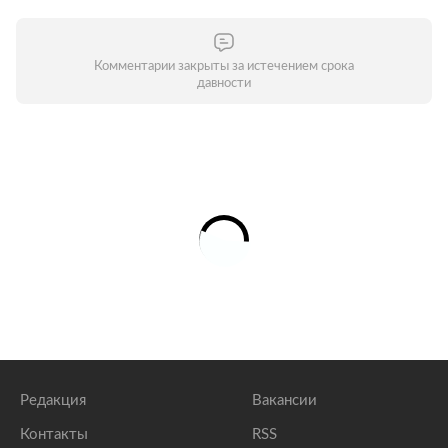
Комментарии закрыты за истечением срока
давности
Редакция
Вакансии
Контакты
RSS