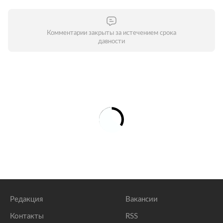
Комментарии закрыты за истечением срока
давности
Редакция
Вакансии
Контакты
RSS