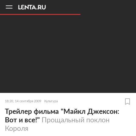
11
A
18:20, 14 сентября 2009
Культура
Трейлер фильма "Майкл Джексон:
Вот и все!"
Прощальный поклон
Короля