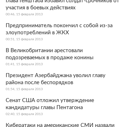
Глава Генштаба избавил солдат-срочников от
участия в боевых действиях
Мир
Бывший СССР
00:46, 15 февраля 2013
Экономика
Силовые структуры
Предприниматель покончил с собой из-за
злоупотреблений в ЖКХ
Наука и техника
Спорт
00:51, 15 февраля 2013
Культура
Интернет и СМИ
В Великобритании арестовали
подозреваемых в продаже конины
Ценности
Путешествия
01:41, 15 февраля 2013
Из жизни
Среда обитания
Президент Азербайджана уволил главу
района после беспорядков
Забота о себе
Авто
01:54, 15 февраля 2013
Сенат США отложил утверждение
кандидатуры главы Пентагона
02:40, 15 февраля 2013
Кибератаки на американские СМИ назвали