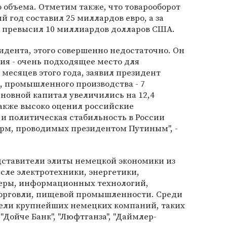
о объема. Отметим также, что товарооборот
 год составил 25 миллардов евро, а за
 - превысил 10 миллиардов долларов США.
дента, этого совершенно недостаточно. Он
сия - очень подходящее место для
 месяцев этого года, заявил президент
а, промышленного производства - 7
сновной капитал увеличились на 12,4
акже высоко оценил российские
и политическая стабильность в России
орм, проводимых президентом Путиным", -
ставители элиты немецкой экономики из
исле электротехники, энергетики,
еры, информационных технологий,
торговли, пищевой промышленности. Среди
ели крупнейших немецких компаний, таких
 "Дойче Банк", "Люфтганза", "Даймлер-