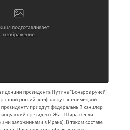
езиденции президента Путина "Бочаров ручей"
оронний российско-французско-немецкий
му президенту приедут федеральный канцлер
ранцузский президент Жак Ширак (если
кими заложниками в Ираке). В таком составе
егодно. Последняя подобная встреча