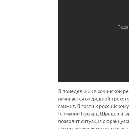
В понедельник в сочинской р
начинается очередной трехст
саммит. В гости к российско
Германии Герхард Шредер и ф
позволит ситуация с французс
эти политики встречаются еж