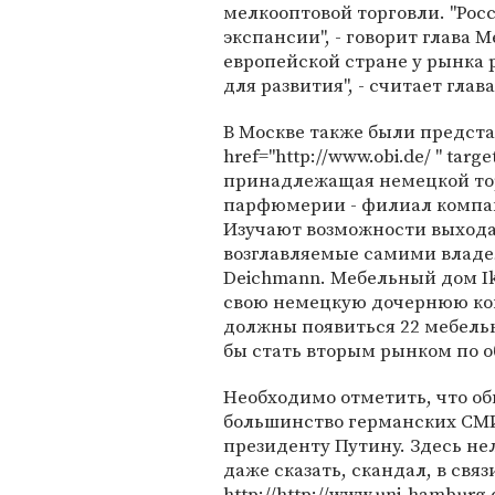
мелкооптовой торговли. "Рос
экспансии", - говорит глава 
европейской стране у рынка 
для развития", - считает гла
В Москве также были предста
href="http://www.obi.de/ " tar
принадлежащая немецкой тор
парфюмерии - филиал компани
Изучают возможности выхода
возглавляемые самими владел
Deichmann. Мебельный дом Ik
свою немецкую дочернюю ко
должны появиться 22 мебельн
бы стать вторым рынком по 
Необходимо отметить, что о
большинство германских СМИ
президенту Путину. Здесь н
даже сказать, скандал, в свя
http://http://www.uni-hamburg.