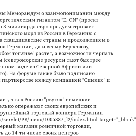
аны Меморандум о взаимопонимании между
ергетическим гигантом "Е. ON" (проект
 3 миллиарда евро предусматривает
лтийского моря из России в Германию с
в скандинавские страны и продолжением в
на Германии, да и всему Евросоюзу,
убом топливе" растет, а возможности черпать
ны (североморские ресурсы тают быстрее
женном виде из Северной Африки или
то). На форуме также было подписано
м партнерстве между компанией "Сименс" и
ает, что в Россию "рвутся" немецкие
ельно опережают своих европейских и
Крупнейший торговый концерн Германии
u/servlet/PB/menu/1005387_l2/index.html"target="_blank
первый магазин розничной торговли,
ть до 14-ти число своих центров