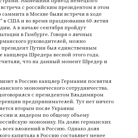
страми. Нынешний приезд немецкого
о встреча с российским президентом в этом
 саммита в Москве были встречи в ходе
 в США и во время празднования 60-летия
ии. А в начале сентября пройдут
ьтации в Гамбурге. Говоря о личных
ерманского руководителей, можно
о президент Путин был единственным
 канцлера Шредера весной этого года.
читали, что на данный момент Шредер и
визит в Россию канцлер Германии посвятил
анского экономического сотрудничества.
договорился с президентом Владимиром
ренции предпринимателей. Тут нет ничего
ляется вторым после Украины
ссии и лидером по общему объему
оссийскую экономику. На долю германских
 всех вложений в Россию. Однако доля
ого капитала в Россию составляет менее