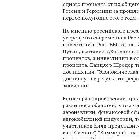
одного процента от их общег
России и Германии за прошлый
первое полугодие этого года
По мнению российского прези
уверен, что современная Рос
инвестиций. Рост ВВП за пять
Путин, составил 7,3 процент
процентов, а инвестиции в о
процента. Канцлер Шредер т
достижения. "Экономическая 
достигнута в результате реф
заявил он.
Канцлера сопровождали пред
различных областей, в том ч
аэронавтики, финансовой сф
автомобильной индустрии, 
участников были представит
как "Сименс", "Коммерцбанк",