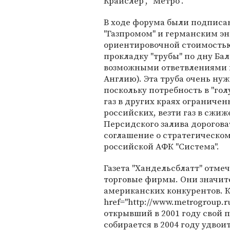
Крайслер", "Метро".
В ходе форума были подпис
"Газпромом" и германским эн
ориентировочной стоимостью
прокладку "трубы" по дну Ба
возможными ответвлениями 
Англию). Эта труба очень нуж
поскольку потребность в "гол
газ в других краях ограниче
российских, везти газ в сжи
Персидского залива дорогова
соглашение о стратегическо
российской АФК "Система".
Газета "Хандельсблатт" отмеч
торговые фирмы. Они значит
американских конкурентов. 
href="http://www.metrogroup.r
открывший в 2001 году свой 
собирается в 2004 году удвои