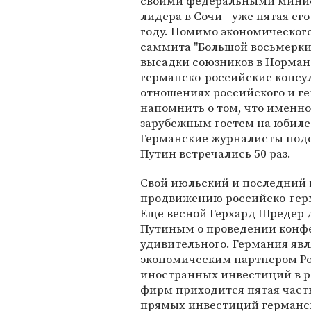
своими федеральными мини
лидера в Сочи - уже пятая ег
году. Помимо экономического
саммита "Большой восьмерки"
высадки союзников в Норманд
германско-российские консул
отношениях российского и г
напомнить о том, что именн
зарубежным гостем на юбилее
Германские журналисты подс
Путин встречались 50 раз.
Свой июльский и последний 
продвижению российско-герм
Еще весной Герхард Шредер 
Путиным о проведении конфе
удивительного. Германия яв
экономическим партнером Ро
иностранных инвестиций в р
фирм приходится пятая часть
прямых инвестиций германск