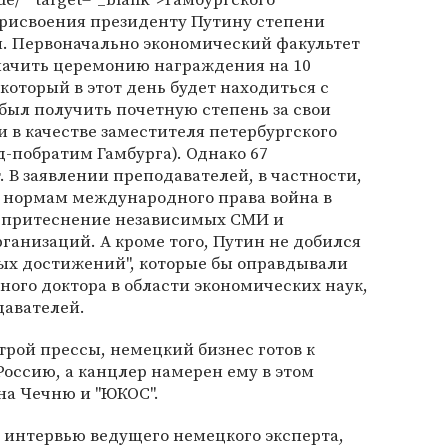
присвоения президенту Путину степени
и. Первоначально экономический факультет
начить церемонию награждения на 10
который в этот день будет находиться с
был получить почетную степень за свои
и в качестве заместителя петербургского
д-побратим Гамбурга). Однако 67
. В заявлении преподавателей, в частности,
 нормам международного права война в
 и притеснение независимых СМИ и
анизаций. А кроме того, Путин не добился
х достижений", которые бы оправдывали
ного доктора в области экономических наук,
давателей.
рой прессы, немецкий бизнес готов к
оссию, а канцлер намерен ему в этом
 на Чечню и "ЮКОС".
 интервью ведущего немецкого эксперта,