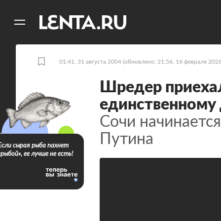
11
A
01:41, 31 августа 2004
(обновлено: 21:56, 16 февраля 2026
Шредер приехал
единственному 
Сочи начинается
Путина
Если сырая рыба пахнет
«рыбой», ее лучше не есть!