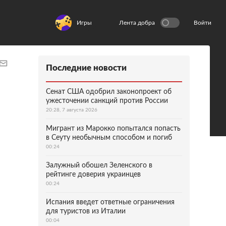
Игры
Лента добра
Войти
Последние новости
Сенат США одобрил законопроект об
ужесточении санкций против России
20:28, 7 августа 2026
Мигрант из Марокко попытался попасть
в Сеуту необычным способом и погиб
00:24
Залужный обошел Зеленского в
рейтинге доверия украинцев
00:24
Испания введет ответные ограничения
для туристов из Италии
00:04