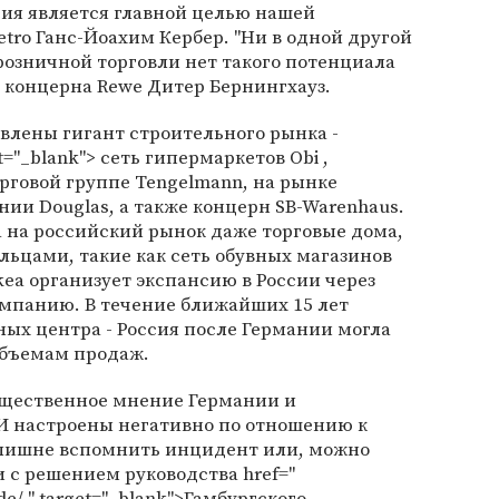
сия является главной целью нашей
Metro Ганс-Йоахим Кербер. "Ни в одной другой
розничной торговли нет такого потенциала
ва концерна Rewe Дитер Бернингхауз.
влены гигант строительного рынка -
get="_blank"> сеть гипермаркетов Obi ,
говой группе Tengelmann, на рынке
и Douglas, а также концерн SB-Warenhaus.
 на российский рынок даже торговые дома,
ьцами, такие как сеть обувных магазинов
ea организует экспансию в России через
мпанию. В течение ближайших 15 лет
ых центра - Россия после Германии могла
объемам продаж.
бщественное мнение Германии и
 настроены негативно по отношению к
елишне вспомнить инцидент или, можно
зи с решением руководства href="
de/ " target="_blank">Гамбургского