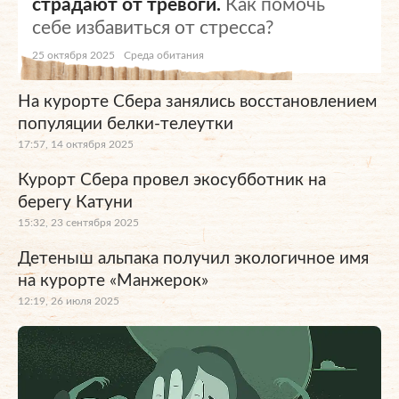
страдают от тревоги.
Как помочь
себе избавиться от стресса?
25 октября 2025
Среда обитания
На курорте Сбера занялись восстановлением
популяции белки-телеутки
17:57, 14 октября 2025
Курорт Сбера провел экосубботник на
берегу Катуни
15:32, 23 сентября 2025
Детеныш альпака получил экологичное имя
на курорте «Манжерок»
12:19, 26 июля 2025