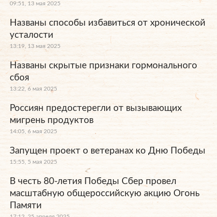
09:51, 13 мая 2025
Названы способы избавиться от хронической
усталости
13:19, 13 мая 2025
Названы скрытые признаки гормонального
сбоя
13:22, 6 мая 2025
Россиян предостерегли от вызывающих
мигрень продуктов
14:05, 6 мая 2025
Запущен проект о ветеранах ко Дню Победы
15:55, 5 мая 2025
В честь 80-летия Победы Сбер провел
масштабную общероссийскую акцию Огонь
Памяти
17:12, 25 апреля 2025