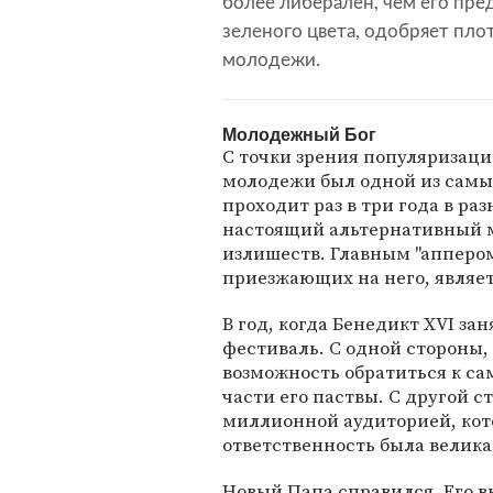
более либерален, чем его пре
зеленого цвета, одобряет пло
молодежи.
Молодежный Бог
С точки зрения популяризац
молодежи был одной из самых
проходит раз в три года в ра
настоящий альтернативный м
излишеств. Главным "апперо
приезжающих на него, являет
В год, когда Бенедикт XVI за
фестиваль. С одной стороны, 
возможность обратиться к с
части его паствы. С другой с
миллионной аудиторией, кото
ответственность была велика
Новый Папа справился. Его в