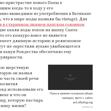
ено пристрастие нового Папы к
им когда-то в ходу у его
авно вышедшим из употребления в Ватикане
, что в мире моды назвали бы vintage). Для
я в старинном зимнем папском головном
 две капли воды похож на шапку Санта-
о его камауро вовсе не является
имеет длинную историю и религиозное
тут же окрестили лукаво улыбающегося
 в канун Рождества обеспечило ему
улярности.
ую шерстяную
торую он назвал
ю часть своей речи
 посвятил
ряд использовали его
еке и что он
Папа в замнем головном уборе
камауро, фото с сайта
вцу, которую пастырь
ant.sillydog.org
чнику жизни".
Lenta.ru