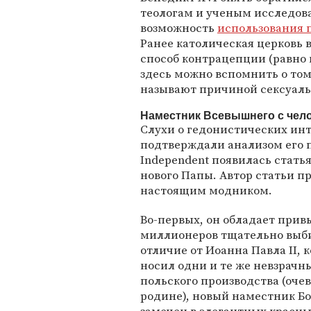
теологам и ученым исследова
возможность
использования 
Ранее католическая церковь
способ контрацепции (равно 
здесь можно вспомнить о том
называют причиной сексуал
Наместник Всевышнего с чел
Слухи о гедонистических ин
подтверждали анализом его п
Independent появилась стать
нового Папы. Автор статьи п
настоящим модником.
Во-первых, он обладает при
миллионеров тщательно выби
отличие от Иоанна Павла II, 
носил одни и те же невзрач
польского производства (оче
родине), новый наместник Бо