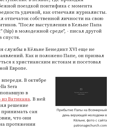
убежной поездкой понтифика с момента
 редкость удачной, как отмечали журналисты.
л отпечаток собственной личности на свою
литиков. "После выступления в Кельне Папа
 (hip) в молодежной среде", - писал другой
 спустя.
емя службы в Кёльне Бенедикт XVI еще не
аявлений. Как и положено Папе, он призвал
ться к христианским истокам и посетовал
ной Европе.
впереди. В октябре
lla Sera
 попавшую в
 из Ватикана
. В ней
нял решение
 принимать сан
Прибытие Папы на Всемирный
день верующей молодежи в
овии, что они
Кёльне, фото с сайта
 на протяжении
patronagechurch.com