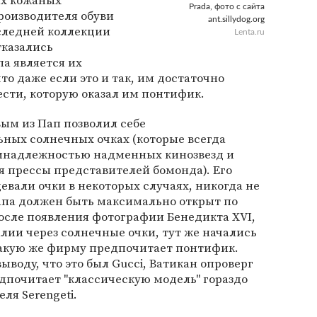
ых кожаных
Prada, фото с сайта
роизводителя обуви
ant.sillydog.org
оследней коллекции
Lenta.ru
тказались
па является их
то даже если это и так, им достаточно
ести, которую оказал им понтифик.
вым из Пап позволил себе
ьных солнечных очках (которые всегда
инадлежностью надменных кинозвезд и
 прессы представителей бомонда). Его
евали очки в некоторых случаях, никогда не
Папа должен быть максимально открыт по
осле появления фотографии Бенедикта XVI,
лии через солнечные очки, тут же начались
какую же фирму предпочитает понтифик.
выводу, что это был Gucci, Ватикан опроверг
едпочитает "классическую модель" гораздо
ля Serengeti.