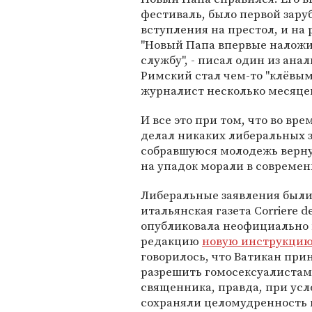
фестиваль, было первой зар
вступления на престол, и на
"Новый Папа впервые наложи
службу", - писал один из ана
Римский стал чем-то "клёвым"
журналист несколько месяцев
И все это при том, что во вр
делал никаких либеральных з
собравшуюся молодежь верну
на упадок морали в современ
Либеральные заявления были 
итальянская газета Corriere de
опубликовала неофициально
редакцию
новую инструкцию
говорилось, что Ватикан при
разрешить гомосексуалистам
священника, правда, при усл
сохраняли целомудренность