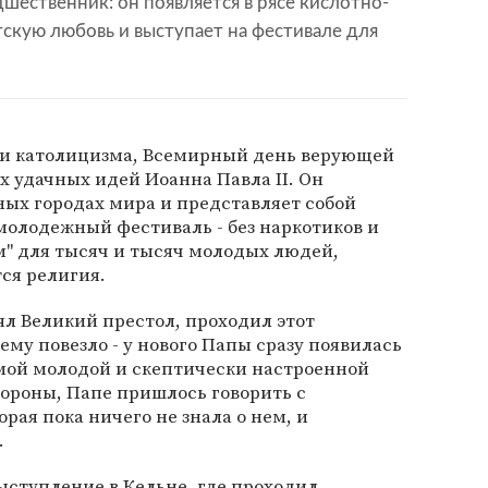
дшественник: он появляется в рясе кислотно-
тскую любовь и выступает на фестивале для
ии католицизма, Всемирный день верующей
 удачных идей Иоанна Павла II. Он
зных городах мира и представляет собой
олодежный фестиваль - без наркотиков и
м" для тысяч и тысяч молодых людей,
ся религия.
нял Великий престол, проходил этот
ему повезло - у нового Папы сразу появилась
амой молодой и скептически настроенной
тороны, Папе пришлось говорить с
рая пока ничего не знала о нем, и
.
ыступление в Кельне, где проходил