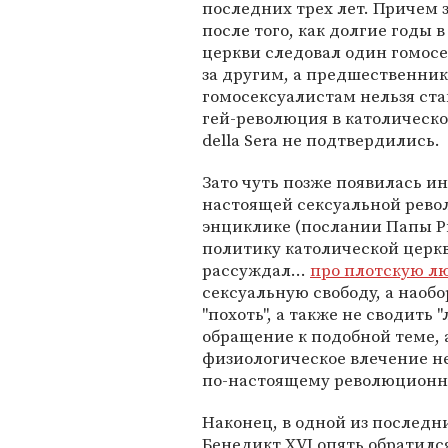
последних трех лет. Причем 
после того, как долгие годы 
церкви следовал один гомос
за другим, а предшественник
гомосексуалистам нельзя ст
гей-революция в католической
della Sera не подтвердились.
Зато чуть позже появилась и
настоящей сексуальной револ
энциклике (послании Папы Ри
политику католической церкв
рассуждал…
про плотскую л
сексуальную свободу, а наобо
"похоть", а также не сводить
обращение к подобной теме, а
физиологическое влечение н
по-настоящему революционн
Наконец, в одной из последн
Бенедикт XVI опять обратился