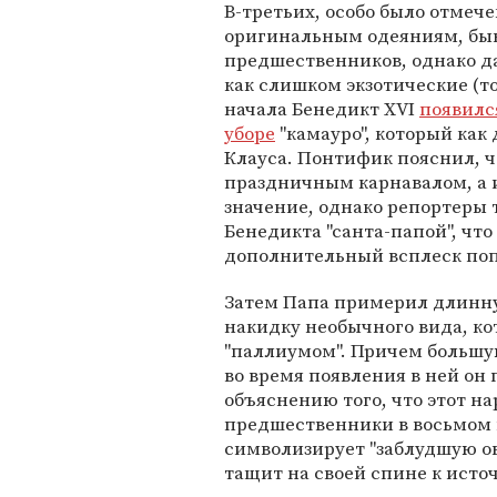
В-третьих, особо было отмеч
оригинальным одеяниям, бывш
предшественников, однако д
как слишком экзотические (то
начала Бенедикт XVI
появилс
уборе
"камауро", который как
Клауса. Понтифик пояснил, чт
праздничным карнавалом, а 
значение, однако репортеры 
Бенедикта "санта-папой", что
дополнительный всплеск поп
Затем Папа примерил длинн
накидку необычного вида, ко
"паллиумом". Причем большу
во время появления в ней он
объяснению того, что этот на
предшественники в восьмом в
символизирует "заблудшую о
тащит на своей спине к исто