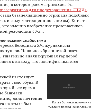
ние, в котором рассматривалась бы
презервативов для предотвращения СПИДа
.
 всегда безапелляционно отрицала подобный
как и саму контрацепцию в целом). Кстати,
, что именно изобретение презервативов
ьной революции 60-х…
овеческими слабостями
тересах Бенедикта XVI журналисты
оступков. Недавно в британской газете
я, тщательно анализирующая гардероб
ришел к выводу, что понтифик является
вычкой настоящих
рать свою обувь. В
который все время
ные башмаки
видно, дань почтения
га на земле был
Папа в ботинках похожих на
туфли из последней коллекции