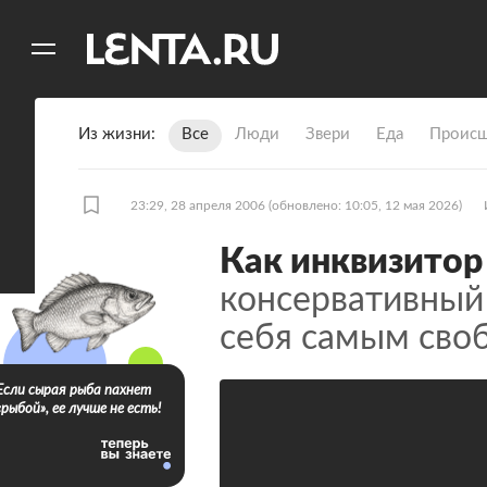
11
A
Из жизни
Все
Люди
Звери
Еда
Происш
23:29, 28 апреля 2006
(обновлено: 10:05, 12 мая 2026)
Как инквизитор
консервативный
себя самым сво
Если сырая рыба пахнет
«рыбой», ее лучше не есть!