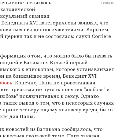
заявление появилось
Lenta.ru
в католической
ексуальный скандал
 Бенедикта XVI категорически заявлял, что
ановиться священнослужителями. Впрочем,
 церкви так и не состоялась: слухи Corriere
нформация о том, что можно было бы назвать
юцией в Ватикане. В своей первой
мского к епископам, которое устанавливает
и на ближайшее время), Бенедикт XVI
юбовь
. Конечно, Папа не провозглашал
рот, призывал не путать понятия "любовь" и
 "любовь" исключительно к сексу. Однако
 также вывод о том, что в некоторых случаях
е принесет верующему человеку вреда, было
ым для Папы.
их новостей из Ватикана сообщалось, что
 к весьма скользкой теме. Папа заказал