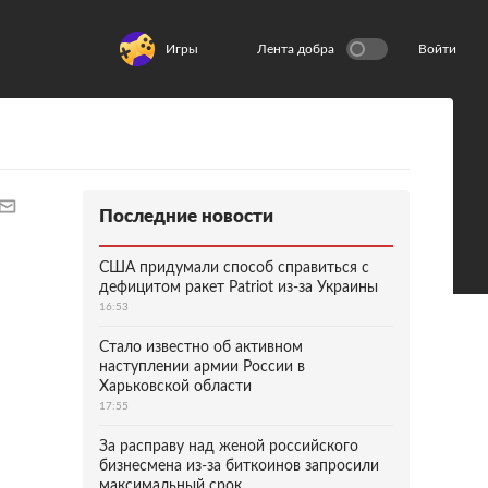
Игры
Лента добра
Войти
Последние новости
США придумали способ справиться с
дефицитом ракет Patriot из-за Украины
16:53
Стало известно об активном
наступлении армии России в
Харьковской области
17:55
За расправу над женой российского
бизнесмена из-за биткоинов запросили
максимальный срок