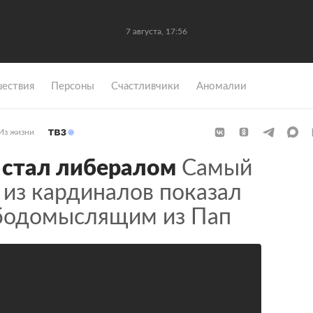
7 августа, 17:56
ествия
Персоны
Счастливчики
Аномалии
Из жизни
 стал либералом
Самый
 из кардиналов показал
бодомыслящим из Пап