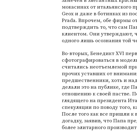
замечен в элегантных красн
мокасинах от итальянского п
Geox и даже в ботинках из п
Prada. Впрочем, обе фирмы о
подтверждить то, что сам Па
клиентом. Они утверждают, ч
одного лишь осознания той ч
Во-вторых, Бенедикт XVI пер
сфотографироваться в модел
считались неотъемлемой пр
прочих уставших от внимания
предшественники, хоть и над
делали это на публике, где 
отношению к своей пастве. П
глядящего на президента Ита
спекуляции по поводу того, 
После того как все пришли к 
догадку, заявив, что Папа пр
более элитарного производите