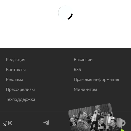
Редакция
Вакансии
Контакты
RSS
Реклама
Правовая информация
Пресс-релизы
Мини-игры
Техподдержка