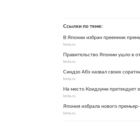
Ссылки по теме
В Японии избран преемник пре
lenta.ru
Правительство Японии ушло в о
lenta.ru
Синдзо Абэ назвал своих соратн
lenta.ru
На место Коидзуми претендует 
lenta.ru
Япония избрала нового премьер
lenta.ru