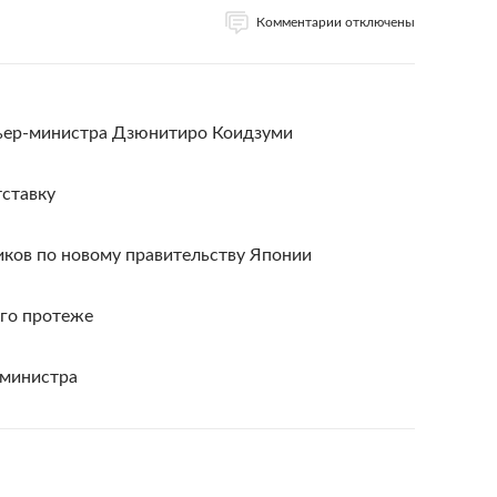
Комментарии отключены
мьер-министра Дзюнитиро Коидзуми
тставку
иков по новому правительству Японии
его протеже
-министра