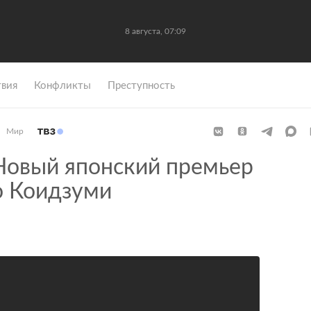
8 августа, 07:09
вия
Конфликты
Преступность
Мир
овый японский премьер
о Коидзуми