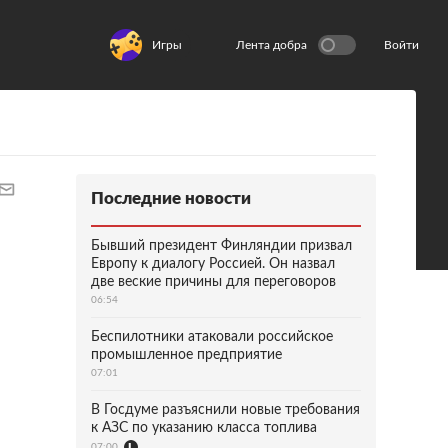
Игры
Лента добра
Войти
Последние новости
Бывший президент Финляндии призвал
Европу к диалогу Россией. Он назвал
две веские причины для переговоров
06:54
Беспилотники атаковали российское
промышленное предприятие
07:01
В Госдуме разъяснили новые требования
к АЗС по указанию класса топлива
07:00