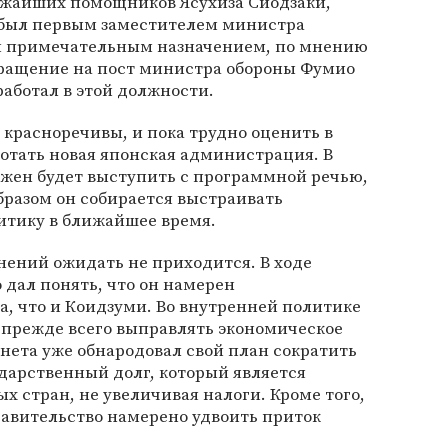
лижайших помощников Ясухиза Сиодзаки,
 был первым заместителем министра
м примечательным назначением, по мнению
вращение на пост министра обороны Фумио
работал в этой должности.
красноречивы, и пока трудно оценить в
отать новая японская администрация. В
олжен будет выступить с программной речью,
образом он собирается выстраивать
тику в ближайшее время.
нений ожидать не приходится. В ходе
 дал понять, что он намерен
а, что и Коидзуми. Во внутренней политике
 прежде всего выправлять экономическое
нета уже обнародовал свой план сократить
дарственный долг, который является
 стран, не увеличивая налоги. Кроме того,
равительство намерено удвоить приток