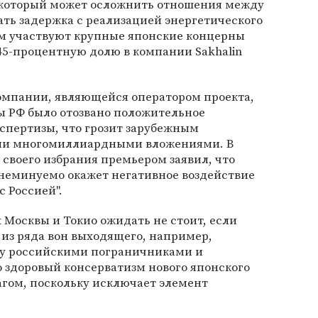
который может осложнить отношения между
ать задержка с реализацией энергетического
ром участвуют крупные японские концерны
 45-процентную долю в компании Sakhalin
компании, являющейся оператором проекта,
 РФ было отозвано положительное
спертизы, что грозит зарубежным
ми многомиллиардными вложениями. В
о своего избрания премьером заявил, что
"неминуемо окажет негативное воздействие
с Россией".
 Москвы и Токио ожидать не стоит, если
о из ряда вон выходящего, например,
ду российскими пограничниками и
 здоровый консерватизм нового японского
лагом, поскольку исключает элемент