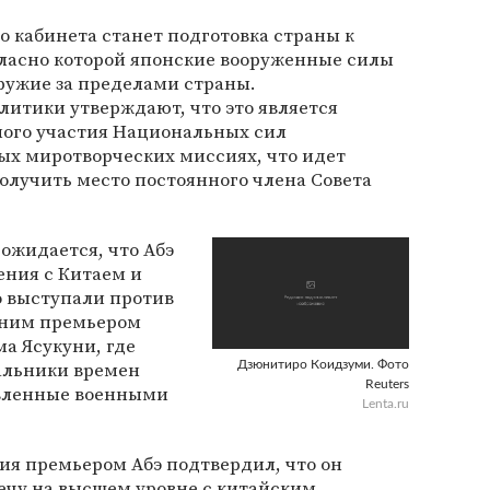
о кабинета станет подготовка страны к
ласно которой японские вооруженные силы
ружие за пределами страны.
итики утверждают, что это является
ого участия Национальных сил
х миротворческих миссиях, что идет
олучить место постоянного члена Совета
ожидается, что Абэ
ения с Китаем и
о выступали против
жним премьером
а Ясукуни, где
альники времен
Дзюнитиро Коидзуми. Фото
Reuters
явленные военными
Lenta.ru
ния премьером Абэ подтвердил, что он
ечу на высшем уровне с китайским