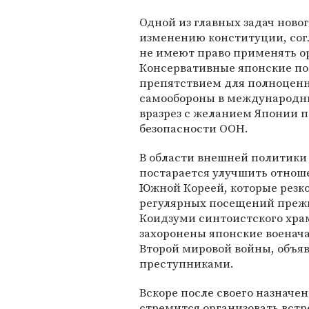
Одной из главных задач новог
изменению конституции, сог
не имеют право применять о
Консервативные японские пол
препятствием для полноценн
самообороны в международны
вразрез с желанием Японии п
безопасности ООН.
В области внешней политики 
постарается улучшить отнош
Южной Кореей, которые резк
регулярных посещений пре
Коидзуми синтоистского храм
захоронены японские военач
Второй мировой войны, объ
преступниками.
Вскоре после своего назначе
стремится организовать встр