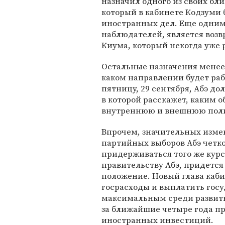
назначил одного из своих б
который в кабинете Кодзуми
иностранных дел. Еще одни
наблюдателей, является воз
Киума, который некогда уже 
Остальные назначения менее 
каком направлении будет раб
пятницу, 29 сентября, Абэ д
в которой расскажет, каким 
внутреннюю и внешнюю поли
Впрочем, значительных изме
партийных выборов Абэ четко
придерживаться того же курс
правительству Абэ, придется
положение. Новый глава каби
госрасходы и выплатить госу
максимальным среди развитых
за ближайшие четыре года п
иностранных инвестиций.