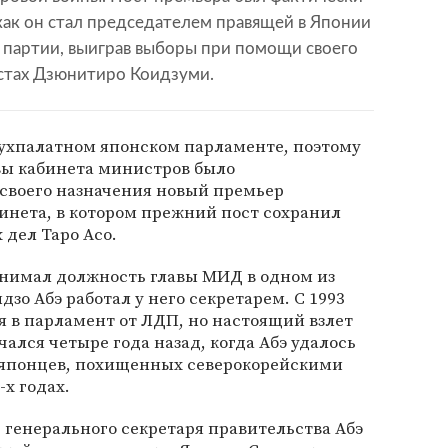
 как он стал председателем правящей в Японии
партии, выиграв выборы при помощи своего
стах Дзюнитиро Коидзуми.
ухпалатном японском парламенте, поэтому
вы кабинета министров было
 своего назначения новый премьер
бинета, в котором прежний пост сохранил
дел Таро Асо.
нимал должность главы МИД в одном из
зо Абэ работал у него секретарем. С 1993
ся в парламент от ЛДП, но настоящий взлет
ался четыре года назад, когда Абэ удалось
 японцев, похищенных северокорейскими
-х годах.
генерального секретаря правительства Абэ