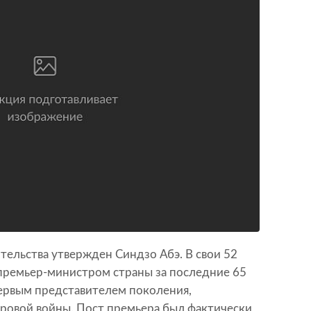
тельства утвержден Синдзо Абэ. В свои 52
премьер-министром страны за последние 65
 первым представителем поколения,
ровой войны. Пост премьера был фактически