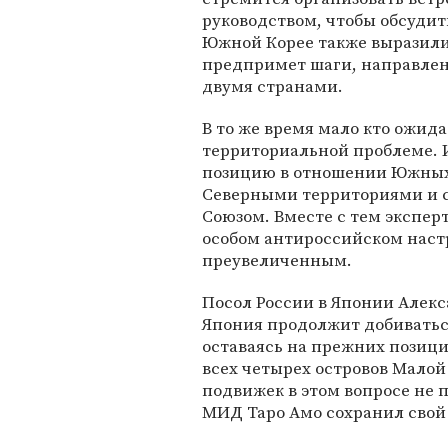
руководством, чтобы обсуди
Южной Корее также выразили
предпримет шаги, направле
двумя странами.
В то же время мало кто ожид
территориальной проблеме. И
позицию в отношении Южных
Северными территориями и 
Союзом. Вместе с тем экспер
особом антироссийском настр
преувеличенным.
Посол России в Японии Алекс
Япония продолжит добиватьс
оставаясь на прежних позиция
всех четырех островов Малой 
подвижек в этом вопросе не п
МИД Таро Амо сохранил свой 