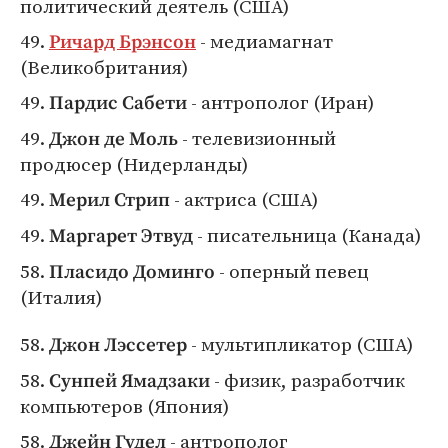
политический деятель (США)
49.
- медиамагнат
Ричард Брэнсон
(Великобритания)
49.
- антрополог (Иран)
Пардис Сабети
49.
- телевизионный
Джон де Моль
продюсер (Нидерланды)
49.
- актриса (США)
Мерил Стрип
49.
- писательница (Канада)
Маргарет Этвуд
58.
- оперный певец
Пласидо Доминго
(Италия)
58.
- мультипликатор (США)
Джон Лэссетер
58.
- физик, разработчик
Сунпей Ямадзаки
компьютеров (Япония)
58.
- антрополог
Джейн Гудел