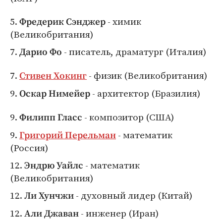
5.
- химик
Фредерик Сэнджер
(Великобритания)
7.
- писатель, драматург (Италия)
Дарио Фо
7.
- физик (Великобритания)
Стивен Хокинг
9.
- архитектор (Бразилия)
Оскар Нимейер
9.
- композитор (США)
Филипп Гласс
9.
- математик
Григорий Перельман
(Россия)
12.
- математик
Эндрю Уайлс
(Великобритания)
12.
- духовный лидер (Китай)
Ли Хунчжи
12.
- инженер (Иран)
Али Джаван