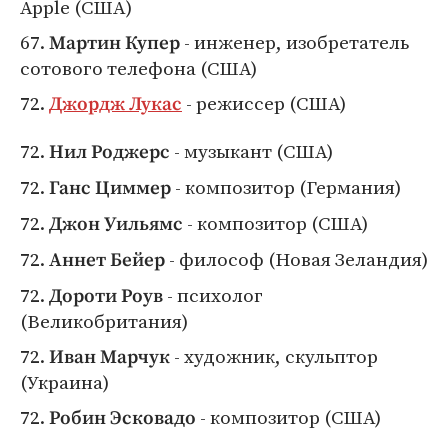
Apple (США)
67.
- инженер, изобретатель
Мартин Купер
сотового телефона (США)
72.
- режиссер (США)
Джордж Лукас
72.
- музыкант (США)
Нил Роджерс
72.
- композитор (Германия)
Ганс Циммер
72.
- композитор (США)
Джон Уильямс
72.
- философ (Новая Зеландия)
Аннет Бейер
72.
- психолог
Дороти Роув
(Великобритания)
72.
- художник, скульптор
Иван Марчук
(Украина)
72.
- композитор (США)
Робин Эсковадо