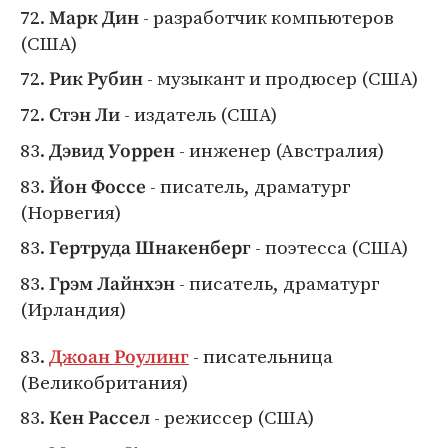
72.
- разработчик компьютеров
Марк Дин
(США)
72.
- музыкант и продюсер (США)
Рик Рубин
72.
- издатель (США)
Стэн Ли
83.
- инженер (Австралия)
Дэвид Уоррен
83.
- писатель, драматург
Йон Фоссе
(Норвегия)
83.
- поэтесса (США)
Гертруда Шнакенберг
83.
- писатель, драматург
Грэм Лайнхэн
(Ирландия)
83.
- писательница
Джоан Роулинг
(Великобритания)
83.
- режиссер (США)
Кен Рассел