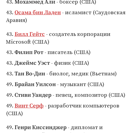
43.
- боксер (США)
Мохаммед Али
43.
- исламист (Саудовская
Осама бин Ладен
Аравия)
43.
- создатель корпорации
Билл Гейтс
Microsoft (США)
43.
- писатель (США)
Филип Рот
43.
- физик (США)
Джеймс Уэст
43.
- биолог, медик (Вьетнам)
Тан Во-Дин
49.
- музыкант (США)
Брайан Уилсон
49.
- певец, композитор (США)
Стиви Уандер
49.
- разработчик компьютеров
Винт Серф
(США)
49.
- дипломат и
Генри Киссинджер