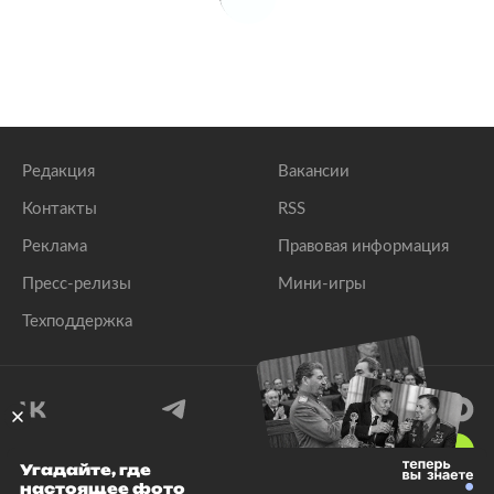
Редакция
Вакансии
Контакты
RSS
Реклама
Правовая информация
Пресс-релизы
Мини-игры
Техподдержка
18
+
Угадайте, где
настоящее фото
© 1999–2026 Все права защищены.