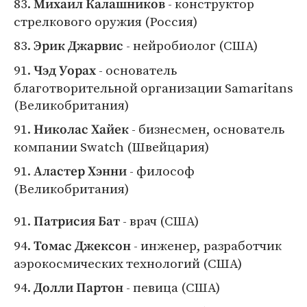
83.
- конструктор
Михаил Калашников
стрелкового оружия (Россия)
83.
- нейробиолог (США)
Эрик Джарвис
91.
- основатель
Чэд Уорах
благотворительной организации Samaritans
(Великобритания)
91.
- бизнесмен, основатель
Николас Хайек
компании Swatch (Швейцария)
91.
- философ
Аластер Хэнни
(Великобритания)
91.
- врач (США)
Патрисия Бат
94.
- инженер, разработчик
Томас Джексон
аэрокосмических технологий (США)
94.
- певица (США)
Долли Партон