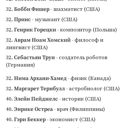
32.
- шахматист (США)
Бобби Фишер
32.
- музыкант (США)
Принс
32.
- композитор (Польша)
Генрик Горецки
32.
- философ и
Аврам Ноам Хомский
лингвист (США)
32.
- создатель роботов
Себастьян Трун
(Германия)
32.
- физик (Канада)
Нима Архани-Хамед
32.
- астробиолог (США)
Маргарет Тернбулл
40.
- историк (США)
Элейн Пейджелс
40.
- врач (Филиппины)
Энрике Остреа
40.
- экономист (США)
Гэри Беккер