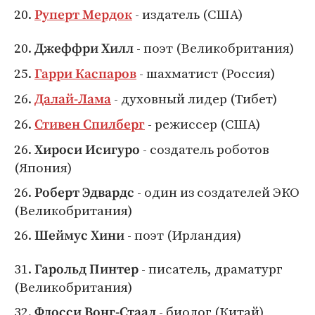
20.
- издатель (США)
Руперт Мердок
20.
- поэт (Великобритания)
Джеффри Хилл
25.
- шахматист (Россия)
Гарри Каспаров
26.
- духовный лидер (Тибет)
Далай-Лама
26.
- режиссер (США)
Стивен Спилберг
26.
- создатель роботов
Хироси Исигуро
(Япония)
26.
- один из создателей ЭКО
Роберт Эдвардс
(Великобритания)
26.
- поэт (Ирландия)
Шеймус Хини
31.
- писатель, драматург
Гарольд Пинтер
(Великобритания)
32.
- биолог (Китай)
Флосси Вонг-Стаал