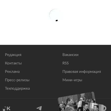
Редакция
Вакансии
Контакты
RSS
Реклама
Правовая информация
Пресс-релизы
Мини-игры
Техподдержка