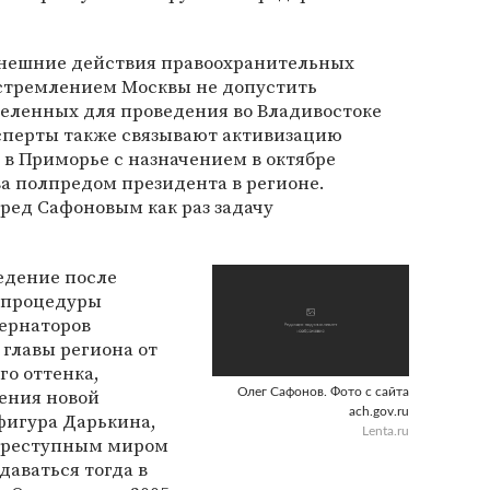
ынешние действия правоохранительных
 стремлением Москвы не допустить
деленных для проведения во Владивостоке
ксперты также связывают активизацию
в Приморье с назначением в октябре
а полпредом президента в регионе.
ред Сафоновым как раз задачу
едение после
у процедуры
бернаторов
 главы региона от
о оттенка,
ения новой
Олег Сафонов. Фото с сайта
ach.gov.ru
фигура Дарькина,
Lenta.ru
 преступным миром
даваться тогда в