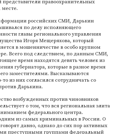
й представители правоохранительных
 месте.
нформации российских СМИ, Дарькин
ашивался по делу исполняющего
нности главы регионального управления
мущества Игоря Мещерякова, который
яется в мошенничестве в особо крупном
ре. Всего под следствием, по данным СМИ,
тоящее время находятся девять человек из
ения губернатора, которые в разное время
 его заместителями. Высказываются
-то из них согласился сотрудничать со
против Дарькина.
ество возбужденных против чиновников
льствует о том, что вся региональная элита
вниманием федерального центра.
одним из самых криминальных в России. О
оворят давно, однако до сих пор активных
ными преступными группами федеральный