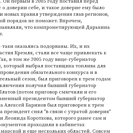
. Он первым в 2005 году поставил перед
 доверии себе, и такое доверие ему было
ки новых правил утверждения глав регионов,
кой порядок не поможет. Впрочем,
 заявляли, что компрометирующей Дарькина
т.
-таки оказались подорваны. Их, и их
астия Кремля, стали все чаще привлекать к
ак, в том же 2005 году вице-губернатор
, который выбрал поставщика топлива для
проведения обязательного конкурса и в
тельный сезон, был приговорен к трем годам
заключения получил бывший губернатор
латов (потом приговор смягчили и его
траненный президентом бывший губернатор
а Алексей Баринов был приговорен к трем
а президент снял "в связи с утратой доверия"
и Леонида Короткова, которого ранее сам и
документов проходили в кабинетах
амарской и еще нескольких областей. Совсем