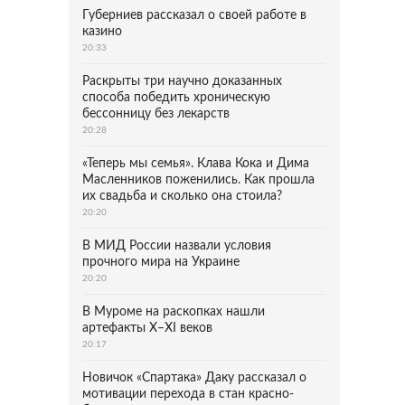
Губерниев рассказал о своей работе в
казино
20:33
Раскрыты три научно доказанных
способа победить хроническую
бессонницу без лекарств
20:28
«Теперь мы семья». Клава Кока и Дима
Масленников поженились. Как прошла
их свадьба и сколько она стоила?
20:20
В МИД России назвали условия
прочного мира на Украине
20:20
В Муроме на раскопках нашли
артефакты X–XI веков
20:17
Новичок «Спартака» Даку рассказал о
мотивации перехода в стан красно-