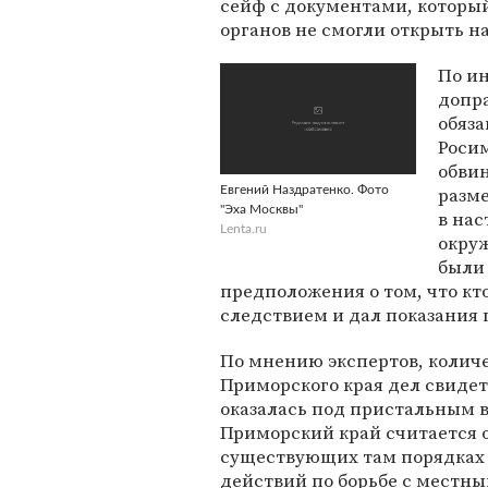
сейф с документами, которы
органов не смогли открыть на
По и
допр
обяза
Роси
обвин
разме
Евгений Наздратенко. Фото
"Эха Москвы"
в нас
Lenta.ru
окруж
были
предположения о том, что кто
следствием и дал показания 
По мнению экспертов, колич
Приморского края дел свидете
оказалась под пристальным 
Приморский край считается 
существующих там порядках г
действий по борьбе с мест