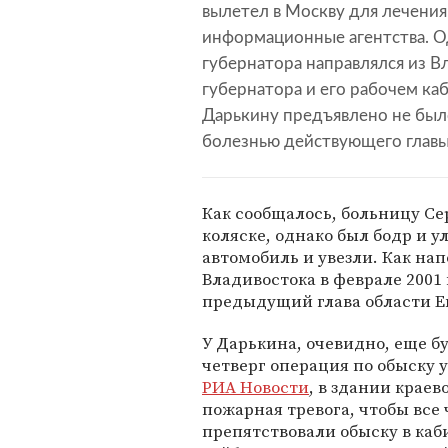
вылетел в Москву для лечени
информационные агентства. О
губернатора направлялся из Вл
губернатора и его рабочем к
Дарькину предъявлено не было
болезнью действующего главы 
Как сообщалось, больницу С
коляске, однако был бодр и 
автомобиль и увезли. Как н
Владивостока в феврале 2001
предыдущий глава области Е
У Дарькина, очевидно, еще б
четверг операция по обыску 
РИА Новости
, в здании крае
пожарная тревога, чтобы вс
препятствовали обыску в каб