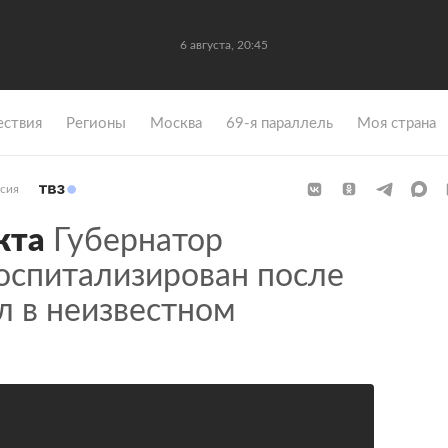
6 августа, 20:45
ствия
Регионы
Москва
69-я параллель
Моя страна
сия
кта
Губернатор
оспитализирован после
л в неизвестном