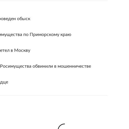
роведен обыск
симущества по Приморскому краю
етел в Москву
я Росимущества обвинили в мошенничестве
рдце