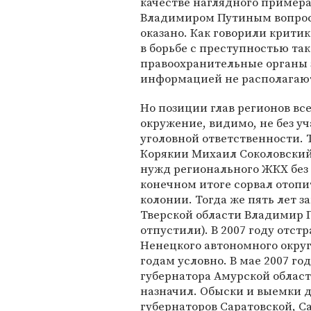
качестве наглядного примера
Владимиром Путиным вопрос о
оказано. Как говорили крити
в борьбе с преступностью та
правоохранительные органы
информацией не располагаю
Но позиции глав регионов все
окружение, видимо, не без уч
уголовной ответственности. Т
Корякии Михаил Соколовский
нужд регионального ЖКХ без 
конечном итоге сорвал отопи
колонии. Тогда же пять лет 
Тверской области Владимир П
отпустили). В 2007 году отс
Ненецкого автономного округ
годам условно. В мае 2007 год
губернатора Амурской област
назначил. Обыски и выемки 
губернаторов Саратовской, С