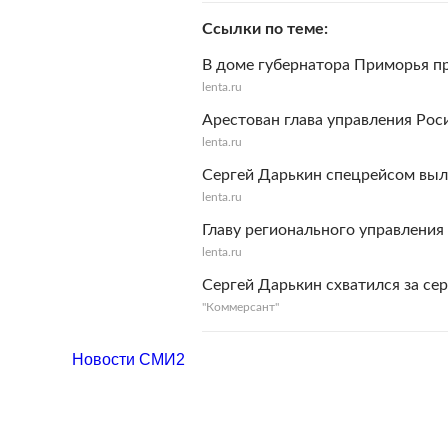
Ссылки по теме
В доме губернатора Приморья п
lenta.ru
Арестован глава управления Ро
lenta.ru
Сергей Дарькин спецрейсом выл
lenta.ru
Главу регионального управлени
lenta.ru
Сергей Дарькин схватился за се
"Коммерсант"
Новости СМИ2