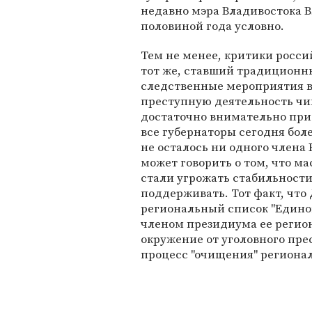
недавно мэра Владивостока 
половиной года условно.
Тем не менее, критики росс
тот же, ставший традиционны
следственные мероприятия 
преступную деятельность чин
достаточно внимательно при
все губернаторы сегодня бол
не осталось ни одного член
может говорить о том, что м
стали угрожать стабильност
поддерживать. Тот факт, что 
региональный список "Единой
членом президиума ее регион
окружение от уголовного пре
процесс "очищения" регионал