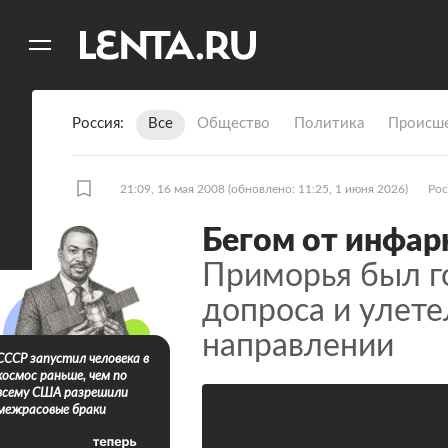
11
A
Россия
Все
Общество
Политика
Происше
21:09, 16 мая 2008
(обновлено: 11:25, 1 июня 2026)
Рос
Бегом от инфар
Приморья был г
допроса и улете
направлении
СССР запустил человека в
космос раньше, чем по
всему США разрешили
межрасовые браки