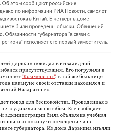
я. Об этом сообщают российские
днако по информации РИА Новости, самолет
адивостока в Китай. В четверг в доме
абинете были проведены обыски. Обвинений
. Обязанности губернатора "в связи с
региона" исполняет его первый заместитель.
ергей Дарькин покидал в инвалидной
улыбался присутствующим. Его погрузили в
апоминает
"Коммерсант"
, в той же больнице
 года накануне своей отставки находился и
вгений Наздратенко.
удет повод для беспокойства. Проведенная в
у него удивляла масштабом. Как сообщает
вой администрации была объявлена учебная
е чиновники покинули помещение и не
инете губернатора. Из дома Дарькина изъяли