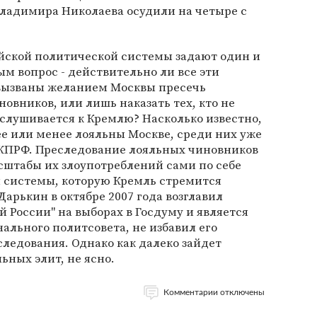
Владимира Николаева осудили на четыре с
ийской политической системы задают один и
м вопрос - действительно ли все эти
вызваны желанием Москвы пресечь
овников, или лишь наказать тех, кто не
слушивается к Кремлю? Насколько известно,
ее или менее лояльны Москве, среди них уже
а КПРФ. Преследование лояльных чиновников
асштабы их злоупотреблений сами по себе
и системы, которую Кремль стремится
Дарькин в октябре 2007 года возглавил
 России" на выборах в Госдуму и является
ального политсовета, не избавил его
следования. Однако как далеко зайдет
ьных элит, не ясно.
Комментарии отключены