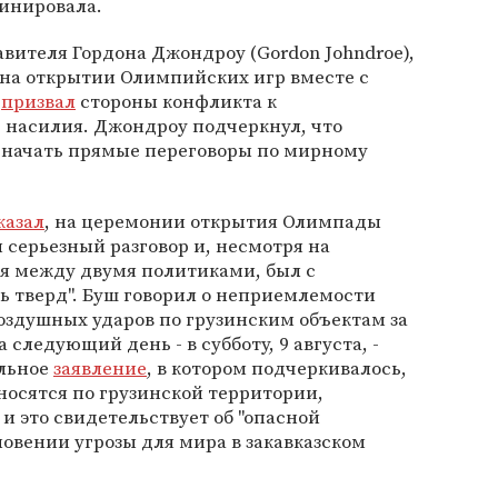
инировала.
авителя Гордона Джондроу (Gordon Johndroe),
 на открытии Олимпийских игр вместе с
у
призвал
стороны конфликта к
насилия. Джондроу подчеркнул, что
 начать прямые переговоры по мирному
казал
, на церемонии открытия Олимпады
серьезный разговор и, несмотря на
я между двумя политиками, был с
ь тверд". Буш говорил о неприемлемости
оздушных ударов по грузинским объектам за
ледующий день - в субботу, 9 августа, -
альное
заявление
, в котором подчеркивалось,
носятся по грузинской территории,
и это свидетельствует об "опасной
новении угрозы для мира в закавказском