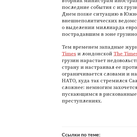
вторник министрам иностран
последние события с их гру
Днем позже ситуацию в Южн
внешнеполитических ведомст
о выделении миллиарда евр
пострадавшим в зоне грузино
Тем временем западные журн
Times
и лондонской
The Time
грузин нарастает недовольст
страну и настраивал ее проти
ограничивается словами и на
НАТО, куда так стремился Са
сложнее: немногим захочется
пускающимся в рискованные
преступлениях.
Ссылки по теме