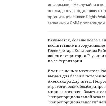
информация. Неслучайно в по
неожиданную поддержку от р
организации Human Rights Wat
западными СМИ пропагандой 
Разумеется, больше всего в 
воспитавшие и вооружившие
Госсекретарь Кондолизза Рай
войск с территории Грузии и
по ее территории.
В тот же день заместитель Ра
вызвал для беседы поверенно
Александра Дарчиева. Негро
стратегических бомбардировщ
мирных жителей. Заметитель 
"непропорциональной эскалац
"непропорциональности" дей