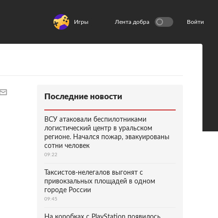
Игры
Лента добра
Войти
Последние новости
ВСУ атаковали беспилотниками
логистический центр в уральском
регионе. Начался пожар, эвакуированы
сотни человек
09:22
Таксистов-нелегалов выгонят с
привокзальных площадей в одном
городе России
09:45
На коробках с PlayStation появилось