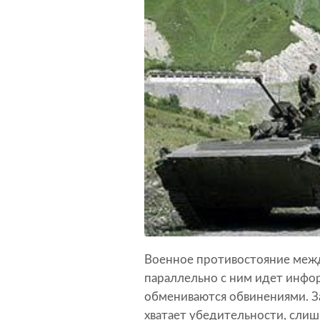
Военное противостояние межд
параллельно с ним идет инфо
обмениваются обвинениями. За
хватает убедительности, слиш