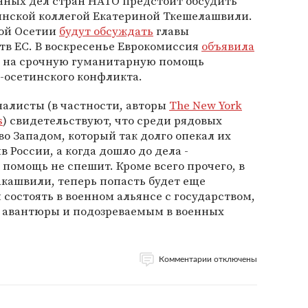
ных дел стран НАТО предстоит обсудить
зинской коллегой Екатериной Ткешелашвили.
ой Осетии
будут обсуждать
главы
в ЕС. В воскресенье Еврокомиссия
объявила
о на срочную гуманитарную помощь
-осетинского конфликта.
алисты (в частности, авторы
The New York
s
) свидетельствуют, что среди рядовых
во Западом, который так долго опекал их
в России, а когда дошло до дела -
 помощь не спешит. Кроме всего прочего, в
акашвили, теперь попасть будет еще
 состоять в военном альянсе с государством,
 авантюры и подозреваемым в военных
Комментарии отключены