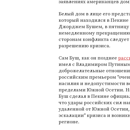
заявлениях американцев дом
Белый дом в лице его предст
который находился в Пекине
Джорджем Бушем, в пятниц
немедленному прекращению 
сторонам конфликта следует
разрешению кризиса.
Сам Буш, как он позднее
расс
имел с Владимиром Путиным 
доброжелательные отношени
российским премьером "очен
насилия и недопустимости в
пределами Южной Осетии. На с
Буш сделал в Пекине офици
что удары российских сил на
удаленной от Южной Осетии, 
эскалации" кризиса и возник
регионе.