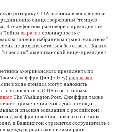
йскую риторику США накалил в воскресенье
 традиционно олицетворяющий "темную
а. В телефонном разговоре с президентом
ли Чейни
выразил
солидарность с
демократически избранным правительством"
ессия не должна остаться без ответа". Каким
 "агрессию", американский вице-президент
оветника американского президента по
Джим Джеффри (Jim Jeffrey)
рассказал
ссии в ходе кризиса могут наложить
нные отношения с США и остальным
ишет
The Washington Post, Джеффри также
ключает применения силы для помощи
льная и опасная эскалация с российской
этом Джеффри пояснил: пока что в планы
дят, и Вашингтон стремится сотрудничать с
а и международными силами ради