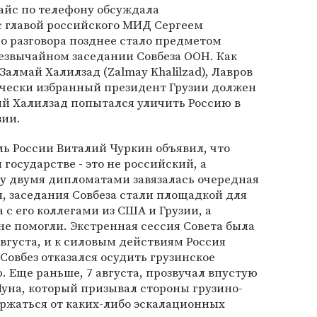
Райс по телефону обсуждала
 главой российского МИД Сергеем
о разговора позднее стало предметом
езвычайном заседании Совбеза ООН. Как
алмай Халилзад (Zalmay Khalilzad), Лавров
ически избранный президент Грузии должен
ний Халилзад попытался уличить Россию в
зии.
ль России Виталий Чуркин объявил, что
государстве - это не российский, а
у двумя дипломатами завязалась очередная
я, заседания Совбеза стали площадкой для
 с его коллегами из США и Грузии, а
е помогли. Экстренная сессия Совета была
августа, и к силовым действиям Россия
Совбез отказался осудить грузинское
Еще раньше, 7 августа, прозвучал впустую
уна, который призывал стороны грузино-
ржаться от каких-либо эскалационных