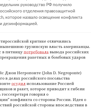
недельник руководство РФ получило
оссийского отделения правозащитной
ch, которое назвало освещение конфликта
и дезинформацией.
антироссийской критике отличились
 нынешнюю грузинскую власть американцы.
с в пятницу
потребовала
вывода российских
 прекращения ракетных и бомбовых ударов
йс Джон Негропонте (John D. Negroponte)
го в делах российского посольства
понте
осудил
использование Россией
иков и ракет, которое приводит к гибели
госсекретаря говорил о
ии" конфликта со стороны России. Идея о
ствий российской стороны впоследствии в