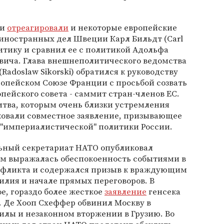
ии
отреагировали
и некоторые европейские
 иностранных дел Швеции Карл Бильдт (Carl
литику и сравнил ее с политикой Адольфа
вича. Глава внешнеполитического ведомства
adoslaw Sikorski) обратился к руководству
опейском Союзе Франции с просьбой созвать
пейского совета - саммит стран-членов ЕС.
итва, которым очень близки устремления
овали совместное заявление, призывающее
 "империалистической" политики России.
альный секретариат НАТО опубликовал
ром выражалась обеспокоенность событиями в
онфликта и содержался призыв к враждующим
лия и начале прямых переговоров. В
е, гораздо более жесткое
заявление
генсека
. Де Хооп Схеффер обвинил Москву в
илы и незаконном вторжении в Грузию. Во