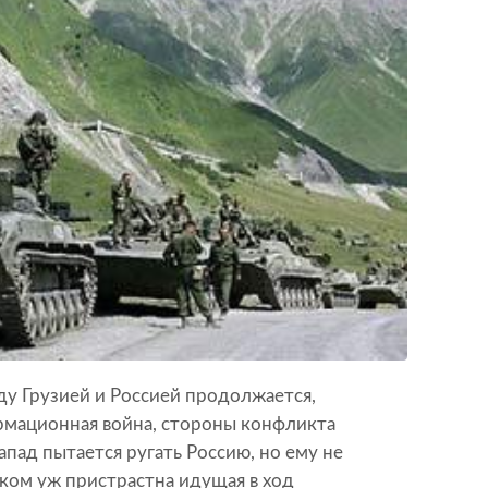
у Грузией и Россией продолжается,
рмационная война, стороны конфликта
пад пытается ругать Россию, но ему не
ком уж пристрастна идущая в ход