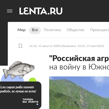
11
A
Мир
Все
Политика
Общество
Происшест
21:36, 11 августа 2008
(обновлено: 10:01, 25 мая 2026)
"Российская агр
на войну в Южн
Если сырая рыба пахнет
«рыбой», ее лучше не есть!