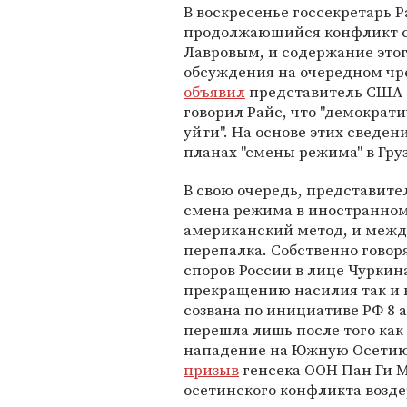
В воскресенье госсекретарь 
продолжающийся конфликт с
Лавровым, и содержание этог
обсуждения на очередном чр
объявил
представитель США З
говорил Райс, что "демократ
уйти". На основе этих сведе
планах "смены режима" в Гру
В свою очередь, представите
смена режима в иностранном 
американский метод, и межд
перепалка. Собственно говор
споров России в лице Чуркина
прекращению насилия так и н
созвана по инициативе РФ 8 
перешла лишь после того как 
нападение на Южную Осетию. 
призыв
генсека ООН Пан Ги М
осетинского конфликта возде