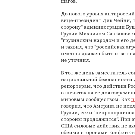
шагов.
До нового уровня антиросси
вице-президент Дик Чейни,
сторону" администрации Буш
Грузии Михаилом Саакашви
"грузинским народом и его 
и заявил, что "российская агр
именно должен быть ответ на
не уточнил.
В тот же день заместитель с
национальной безопасности 
репортерам, что действия Ро
отпечаток на ее долговреме
мировым сообществом. Как
п
говорил, что Америка не ис
Грузии, если "непропорциона
стороны продолжится". При 
США силовые действия не вхо
обеими сторонами конфликт