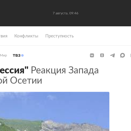
7 августа, 09:46
вия
Конфликты
Преступность
Мир
ессия"
Реакция Запада
ой Осетии