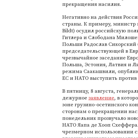
прекращения насилия.
Негативно на действия Росс
страны. К примеру, министр
Bildt) осудил российскую по
Гитлера и Слободана Милоше
Польши Радослав Сикорский (R
председательствующей в Евр
чрезвычайное заседание Евро
Польша, Эстония, Латвия и Л
режима Саакашвили, опублик
ЕС и НАТО выступить против
В пятницу, 8 августа, генер
дежурное
заявление
, в кото
зоне грузино-осетинского к
сторонам о прекращении наси
понедельник прозвучало ново
НАТО Яапа де Хооп Схеффера
чрезмерном использовании с