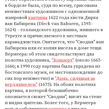
в борделе была, судя по всему, срисована
неизвестным художником с одноименной
жанровой
картины
1622 года кисти Дирка
ван Бабюрена (Dirck van Baburen, 1595–
1624) – голландского художника, жившего в
Утрехте и причисляемого к местным
караваджистам. Считается, что "Сводня" ван
Бабюрена или ее копия висела в доме тещи
Вермеера: об этом свидетельствуют два
полотна художника,
"Концерт"
(около 1665-
1666; в 1990 году картина была украдена из
бостонского музея, ее местонахождение до
сих пор неизвестно) и
"Дама, сидящая за
верджинелем"
(1675). На обоих полотнах
картина, в которой безошибочно
опознается сюжет "Сводни", висит на стене
и видна зрителю. Более того, у Вермеера
есть и собственная
картина
с тем же