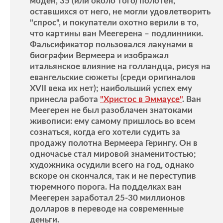
моден, 35 (или около того) полотен,
оставшихся от него, не могли удовлетворить
"спрос", и покупатели охотно верили в то,
что картины ван Меегерена – подлинники.
Фальсификатор пользовался лакунами в
биографии Вермеера и изображал
итальянское влияние на голландца, рисуя на
евангельские сюжеты (среди оригиналов
XVII века их нет); наибольший успех ему
принесла работа
"Христос в Эммаусе"
. Ван
Меегерен не был разоблачен знатоками
живописи: ему самому пришлось во всем
сознаться, когда его хотели судить за
продажу полотна Вермеера Герингу. Он в
одночасье стал мировой знаменитостью;
художника осудили всего на год, однако
вскоре он скончался, так и не переступив
тюремного порога. На подделках ван
Меегерен заработал 25-30 миллионов
долларов в переводе на современные
деньги.