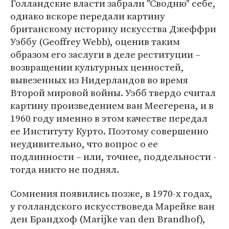
Голландские власти забрали "Сводню" себе,
однако вскоре передали картину
британскому историку искусства Джеффри
Уэббу (Geoffrey Webb), оценив таким
образом его заслуги в деле реституции –
возвращении культурных ценностей,
вывезенных из Нидерландов во время
Второй мировой войны. Уэбб твердо считал
картину произведением ван Меегерена, и в
1960 году именно в этом качестве передал
ее Институту Курто. Поэтому совершенно
неудивительно, что вопрос о ее
подлинности – или, точнее, поддельности -
тогда никто не поднял.
Сомнения появились позже, в 1970-х годах,
у голландского искусствоведа Марейке ван
ден Брандхоф (Marijke van den Brandhof),