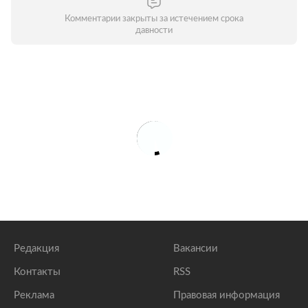
Комментарии закрыты за истечением срока
давности
Редакция
Вакансии
Контакты
RSS
Реклама
Правовая информация