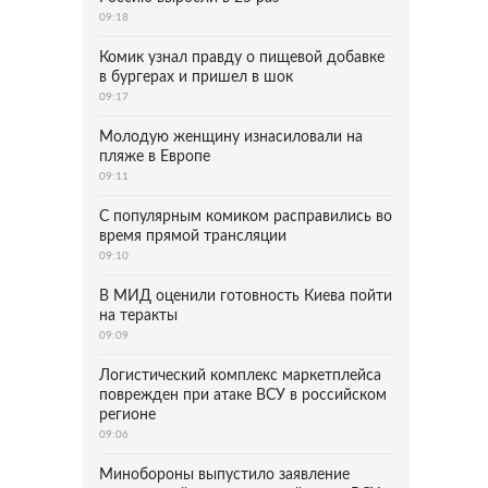
09:18
Комик узнал правду о пищевой добавке
в бургерах и пришел в шок
09:17
Молодую женщину изнасиловали на
пляже в Европе
09:11
С популярным комиком расправились во
время прямой трансляции
09:10
В МИД оценили готовность Киева пойти
на теракты
09:09
Логистический комплекс маркетплейса
поврежден при атаке ВСУ в российском
регионе
09:06
Минобороны выпустило заявление