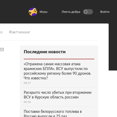
Игры
Лента добра
Войти
ио
Фактчекинг
Последние новости
«Отражена самая массовая атака
вражеских БПЛА». ВСУ выпустили по
российскому региону более 90 дронов.
Что известно?
08:57
Раскрыто число убитых при вторжении
ВСУ в Курскую область россиян
09:20
Поставки белорусского топлива в
Россию выросли в 25 раз