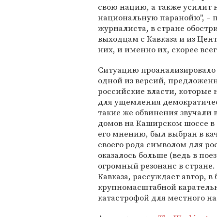
свою нацию, а также усилит
национальную паранойю", – п
журналиста, в стране обостр
выходцам с Кавказа и из Цен
них, и именно их, скорее все
Ситуацию проанализировало
одной из версий, предложенн
российские власти, которые 
для ущемления демократичес
такие же обвинения звучали 
домов на Каширском шоссе в с
его мнению, был выбран в кач
своего рода символом для рос
оказалось больше (ведь в поез
огромный резонанс в стране.
Кавказа, рассуждает автор, 
крупномасштабной карательн
катастрофой для местного на