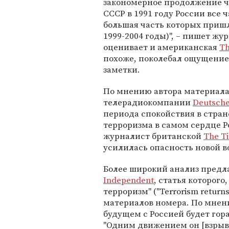
закономерное продолжение ч
СССР в 1991 году России все 
большая часть которых пришл
1999-2004 годы)", – пишет ж
оценивает и американская
Th
похоже, поколебал ощущение 
заметки.
По мнению автора материала
телерадиокомпании
Deutsche
периода спокойствия в стране
терроризма в самом сердце Ро
журналист британской
The T
усилилась опасность новой в
Более широкий анализ предл
Independent
, статья которого
терроризм" ("Terrorism returns
материалов номера. По мнению
будущем с Россией будет гор
"Одним движением он [взрыв]