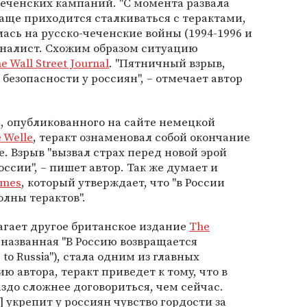
еченских кампаний. "С момента развала
чаще приходится сталкиваться с терактами,
ась на русско-чеченские войны (1994-1996 и
урналист. Схожим образом ситуацию
e Wall Street Journal
. "Пятничный взрыв,
безопасности у россиян", – отмечает автор
, опубликованного на сайте немецкой
 Welle
, теракт ознаменовал собой окончание
. Взрыв "вызвал страх перед новой эрой
ссии", – пишет автор. Так же думает и
imes
, который утверждает, что "в России
олны терактов".
агает другое британское издание
The
, названная "В Россию возвращается
 to Russia"), стала одним из главных
 автора, теракт приведет к тому, что в
аздо сложнее договориться, чем сейчас.
 укрепит у россиян чувство гордости за