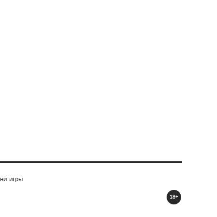
ни-игры
18+