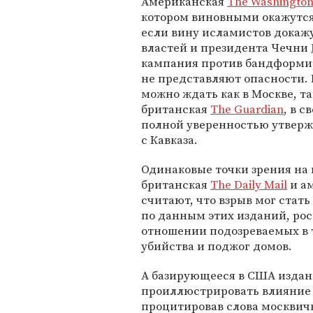
Американская
The Washington
котором виновными окажутся 
если вину исламистов докажу
властей и президента Чечни
кампания против бандформир
не представляют опасности. 
можно ждать как в Москве, та
британская
The Guardian
, в с
полной уверенностью утвержд
с Кавказа.
Одинаковые точки зрения на
британская
The Daily Mail
и а
считают, что взрыв мог стать
по данным этих изданий, ро
отношении подозреваемых в 
убийства и поджог домов.
А базирующееся в США изда
проиллюстрировать влияние 
процитировав слова москвичк