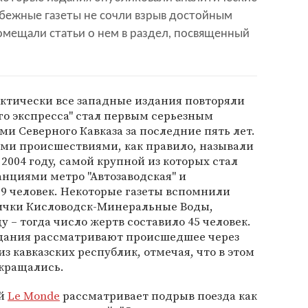
убежные газеты не сочли взрыв достойным
омещали статьи о нем в раздел, посвященный
актически все западные издания повторяли
ого экспресса" стал первым серьезным
ми Северного Кавказа за последние пять лет.
и происшествиями, как правило, называли
2004 году, самой крупной из которых стал
анциями метро "Автозаводская" и
 39 человек. Некоторые газеты вспомнили
ички Кисловодск-Минеральные Воды,
у – тогда число жертв составило 45 человек.
здания рассматривают происшедшее через
з кавказских республик, отмечая, что в этом
екращались.
ой
Le Monde
рассматривает подрыв поезда как