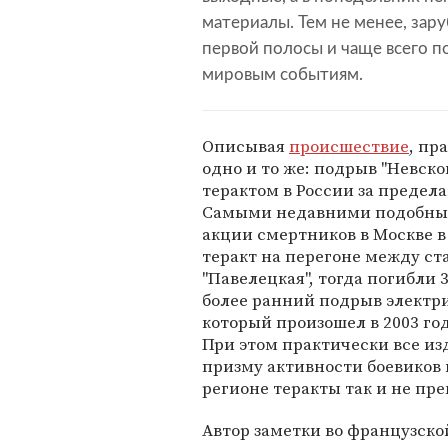
материалы. Тем не менее, зар
первой полосы и чаще всего п
мировым событиям.
Описывая
происшествие
, пр
одно и то же: подрыв "Невск
терактом в России за предела
Самыми недавними подобным
акции смертников в Москве в 
теракт на перегоне между ст
"Павелецкая", тогда погибли
более ранний подрыв электр
который произошел в 2003 год
При этом практически все и
призму активности боевиков и
регионе теракты так и не пр
Автор заметки во французск