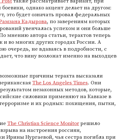
 Post
также рассматривает вариант, при
боевики, однако акцент делает на другом:
т, это будет означать провал федеральных
Рамзана Кадырова
, по заверениям которых
ований увенчалась успехом и они больше
По мнению автора статьи, терактов теперь
к и во многих других городах России. А
вою очередь, не вдаваясь в подробности, с
ает, что вину возложат именно на выходцев
 возможные причины теракта высказали
мериканская
The Los Angeles Times
. Они
 результатом незаконных методов, которые,
ссийские силовики применяют на Кавказе в
терроризме и их родных: похищения, пытки,
ние
The Christian Science Monitor
решило
взрыва на настроения россиян,
и Ирины Нургаевой, чья сестра погибла при