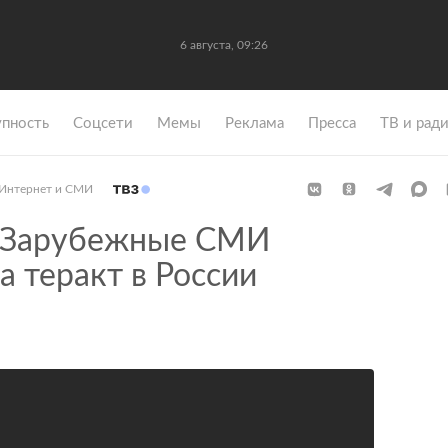
6 августа, 09:26
упность
Coцсети
Мемы
Реклама
Пресса
ТВ и рад
Интернет и СМИ
Зарубежные СМИ
а теракт в России