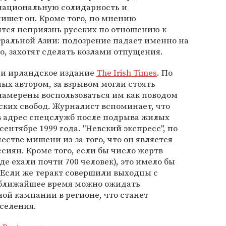
 национальную солидарность и
ишет он. Кроме того, по мнению
ится неприязнь русских по отношению к
тральной Азии: подозрение падает именно на
го, захотят сделать козлами отпущения.
 и ирландское издание
The Irish Times
. По
ых автором, за взрывом могли стоять
намерены воспользоваться им как поводом
ких свобод. Журналист вспоминает, что
в адрес спецслужб после подрыва жилых
ентябре 1999 года. "Невский экспресс", по
естве мишени из-за того, что он является
сиян. Кроме того, если бы число жертв
де ехали почти 700 человек), это имело бы
 Если же теракт совершили выходцы с
в ближайшее время можно ожидать
ой кампании в регионе, что станет
селения.