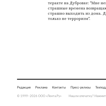
теракте на Дубровке: "Мне н
страшные времена возвращаю
страшно выходить из дома. Д
только не терроризм".
Редакция
Реклама
Контакты
Пресс-релизы
Техпод
© 1999–2026 ООО «Лента.Ру»
Нашли опечатку? Нажмит