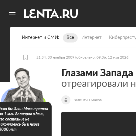
11
A
Интернет и СМИ
Все
Интернет
Киберпрест
21:34, 30 ноября 2009
(обновлено: 09:36, 12 мая 2026)
Глазами Запада
отреагировали н
Валентин Маков
Если бы Илон Маск тратил
по 1 млн долларов в день,
его состояние не
закончилось бы и через
2000 лет