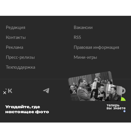
Редакция
Вакансии
Контакты
RSS
Реклама
Правовая информация
Пресс-релизы
Мини-игры
Техподдержка
18
+
Угадайте, где
настоящее фото
© 1999–2026 Все права защищены.
ООО «Лента.Ру»
Лента добра