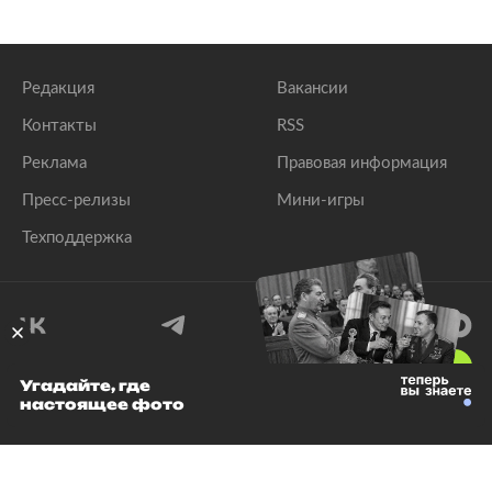
Редакция
Вакансии
Контакты
RSS
Реклама
Правовая информация
Пресс-релизы
Мини-игры
Техподдержка
18
+
Угадайте, где
настоящее фото
© 1999–2026 Все права защищены.
ООО «Лента.Ру»
Лента добра
деактивирована. Добро