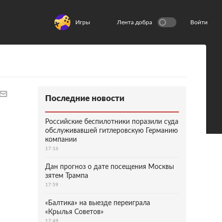
Игры
Лента добра
Войти
Последние новости
Российские беспилотники поразили суда
обслуживавшей гитлеровскую Германию
компании
17:16
Дан прогноз о дате посещения Москвы
зятем Трампа
17:59
«Балтика» на выезде переиграла
«Крылья Советов»
17:49