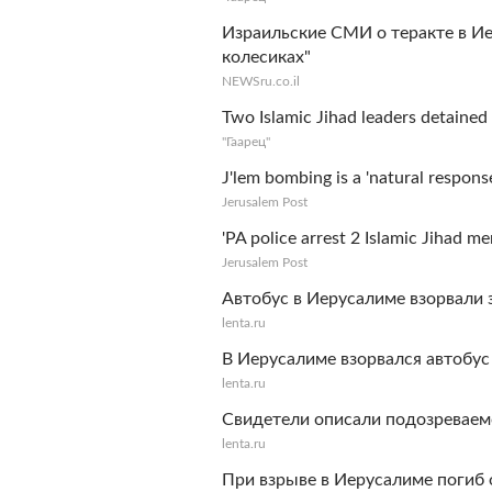
Израильские СМИ о теракте в И
колесиках"
NEWSru.co.il
Two Islamic Jihad leaders detained
"Гаарец"
J'lem bombing is a 'natural response
Jerusalem Post
'PA police arrest 2 Islamic Jihad me
Jerusalem Post
Автобус в Иерусалиме взорвали 
lenta.ru
В Иерусалиме взорвался автобус
lenta.ru
Свидетели описали подозреваемо
lenta.ru
При взрыве в Иерусалиме погиб 