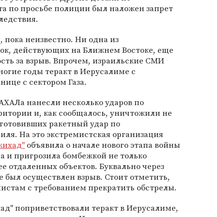
та по просьбе полиции был наложен запрет
ледствия.
, пока неизвестно. Ни одна из
ок, действующих на Ближнем Востоке, еще
ость за взрыв. Впрочем, израильские СМИ
ногие годы теракт в Иерусалиме с
нице с сектором Газа.
АХАЛа нанесли несколько ударов по
итории и, как сообщалось, уничтожили не
 готовивших ракетный удар по
ля. На это экстремистская организация
жихад"
объявила о начале нового этапа войны
ра и пригрозила бомбежкой не только
ее отдаленных объектов. Буквально через
е был осуществлен взрыв. Стоит отметить,
истам с требованием прекратить обстрелы.
ад" поприветствовали теракт в Иерусалиме,