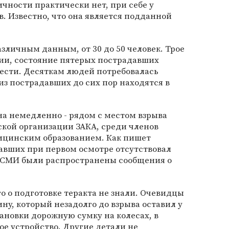
личности практически нет, при себе у
. Известно, что она является подданной
азличным данным, от 30 до 50 человек. Трое
нии, состояние пятерых пострадавших
жести. Десяткам людей потребовалась
из пострадавших до сих пор находятся в
а немедленно - рядом с местом взрыва
ской организации ЗАКА, среди членов
ицинским образованием. Как пишет
давших при первом осмотре отсутствовал
 в СМИ были распространены сообщения о
о о подготовке теракта не знали. Очевидцы
ну, который незадолго до взрыва оставил у
ановки дорожную сумку на колесах, в
ое устройство. Другие детали не