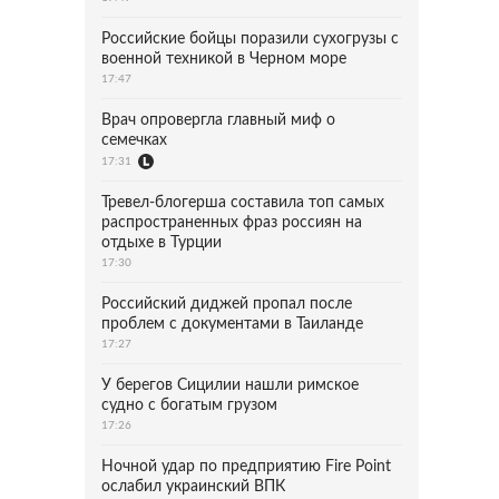
Российские бойцы поразили сухогрузы с
военной техникой в Черном море
17:47
Врач опровергла главный миф о
семечках
17:31
Тревел-блогерша составила топ самых
распространенных фраз россиян на
отдыхе в Турции
17:30
Российский диджей пропал после
проблем с документами в Таиланде
17:27
У берегов Сицилии нашли римское
судно с богатым грузом
17:26
Ночной удар по предприятию Fire Point
ослабил украинский ВПК