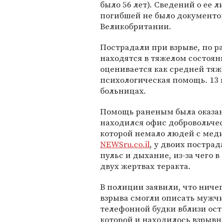
было 56 лет). Сведений о ее 
погибшей не было документов
Великобритании.
Пострадали при взрыве, по р
находятся в тяжелом состоя
оценивается как средней тя
психологическая помощь. 13 
больницах.
Помощь раненым была оказан
находился офис добровольче
которой немало людей с мед
NEWSru.co.il
, у двоих постра
пульс и дыхание, из-за чего
двух жертвах теракта.
В полиции заявили, что ничег
взрыва смогли описать мужчи
телефонной будки вблизи ост
которой и находилось взрывн