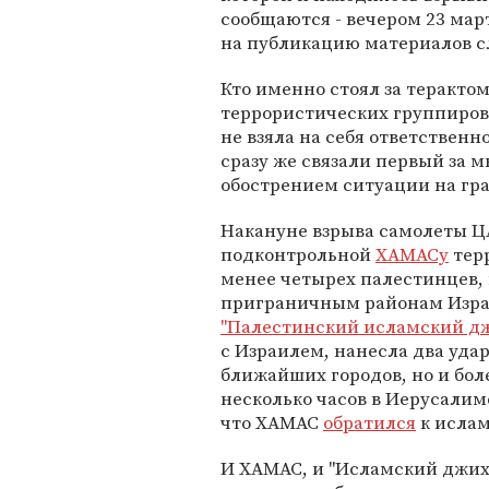
сообщаются - вечером 23 мар
на публикацию материалов с
Кто именно стоял за терактом
террористических группиров
не взяла на себя ответственн
сразу же связали первый за м
обострением ситуации на гра
Накануне взрыва самолеты Ц
подконтрольной
ХАМАСу
терр
менее четырех палестинцев,
приграничным районам Израи
"Палестинский исламский д
с Израилем, нанесла два уда
ближайших городов, но и бол
несколько часов в Иерусалим
что ХАМАС
обратился
к ислам
И ХАМАС, и "Исламский джих