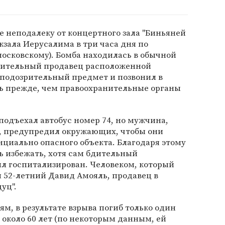
е неподалеку от концертного зала "Биньяней
кзала Иерусалима в три часа дня по
московскому). Бомба находилась в обычной
Бдительный продавец расположенной
 подозрительный предмет и позвонил в
сь прежде, чем правоохранительные органы
 подъехал автобус номер 74, но мужчина,
, предупредил окружающих, чтобы они
циально опасного объекта. Благодаря этому
ь избежать, хотя сам бдительный
ыл госпитализирован. Человеком, который
я 52-летний Давид Амояль, продавец в
уц".
м, в результате взрыва погиб только один
 около 60 лет (по некоторым данным, ей