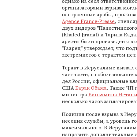
однако на себя ответственнос
организаторами взрыва могли
настроенные арабы, прожива
Agence France-Presse
, спецс
двух лидеров "Палестинског
(Khaled Jiradat) и Тарика Када
аресты были произведены в с
"Гаарец" утверждает, что по
экстремистов с терактом нет.
Теракт в Иерусалиме вызвал 
частности, с соболезновани
дел России, официальные вл
США
Барак Обама
. Также ЧП 
министра
Биньямина Нетани
несколько часов запланирова
Полиция после взрыва в Иер
несения службы, а уровень г
максимального. В Иерусалим 
направить дополнительные с