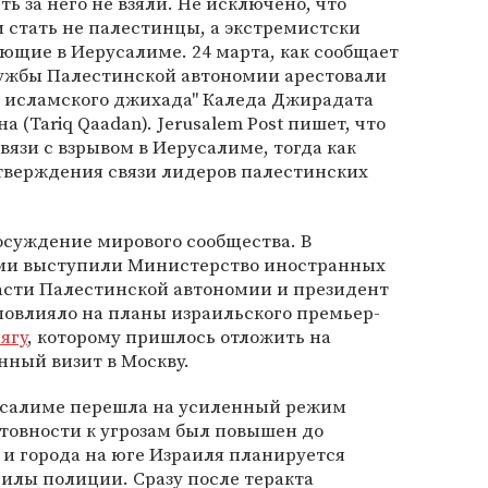
ть за него не взяли. Не исключено, что
 стать не палестинцы, а экстремистски
ющие в Иерусалиме. 24 марта, как сообщает
лужбы Палестинской автономии арестовали
о исламского джихада" Каледа Джирадата
на (Tariq Qaadan). Jerusalem Post пишет, что
вязи с взрывом в Иерусалиме, тогда как
дтверждения связи лидеров палестинских
осуждение мирового сообщества. В
ями выступили Министерство иностранных
асти Палестинской автономии и президент
повлияло на планы израильского премьер-
ягу
, которому пришлось отложить на
нный визит в Москву.
усалиме перешла на усиленный режим
отовности к угрозам был повышен до
и города на юге Израиля планируется
илы полиции. Сразу после теракта