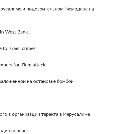
ерусалиме и подозрительном "чемодане на
 in West Bank
 to Israeli crimes'
mbers for J'lem attack'
заложенной на остановке бомбой
го в организации теракта в Иерусалиме
один человек