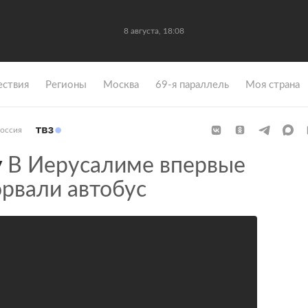
8 августа, 18:08
ствия
Регионы
Москва
69-я параллель
Моя страна
оссия
у
В Иерусалиме впервые
орвали автобус