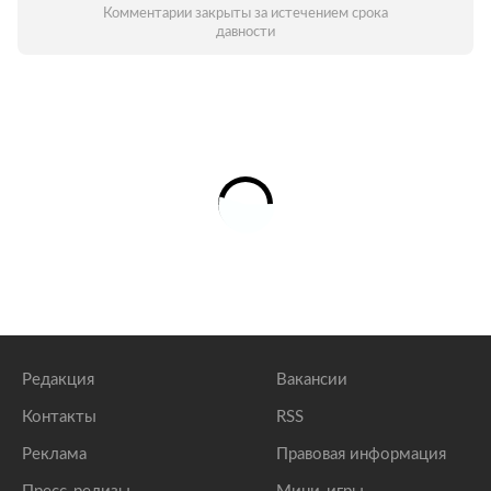
Комментарии закрыты за истечением срока
давности
Редакция
Вакансии
Контакты
RSS
Реклама
Правовая информация