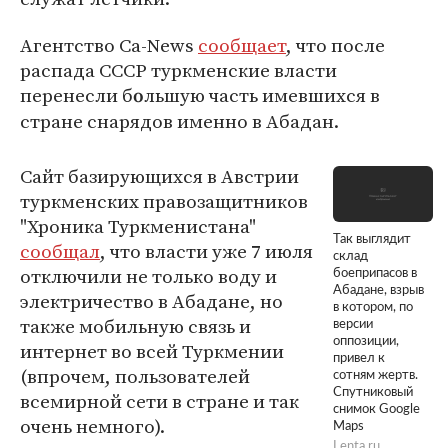
Агентство Ca-News
сообщает
, что после
распада СССР туркменские власти
перенесли б
льшую часть имевшихся в
о
стране снарядов именно в Абадан.
Сайт базирующихся в Австрии
туркменских правозащитников
"Хроника Туркменистана"
Так выглядит
сообщал
, что власти уже 7 июля
склад
отключили не только воду и
боеприпасов в
Абадане, взрыв
электричество в Абадане, но
в котором, по
также мобильную связь и
версии
оппозиции,
интернет во всей Туркмении
привел к
(впрочем, пользователей
сотням жертв.
Спутниковый
всемирной сети в стране и так
снимок Google
очень немного).
Maps
Lenta.ru