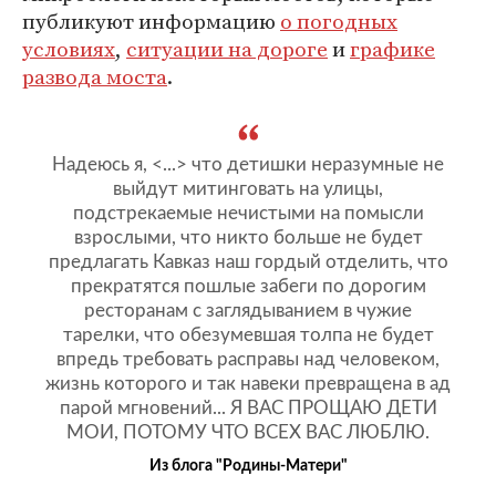
публикуют информацию
о погодных
условиях
,
ситуации на дороге
и
графике
развода моста
.
Надеюсь я, <...> что детишки неразумные не
выйдут митинговать на улицы,
подстрекаемые нечистыми на помысли
взрослыми, что никто больше не будет
предлагать Кавказ наш гордый отделить, что
прекратятся пошлые забеги по дорогим
ресторанам с заглядыванием в чужие
тарелки, что обезумевшая толпа не будет
впредь требовать расправы над человеком,
жизнь которого и так навеки превращена в ад
парой мгновений... Я ВАС ПРОЩАЮ ДЕТИ
МОИ, ПОТОМУ ЧТО ВСЕХ ВАС ЛЮБЛЮ.
Из блога "Родины-Матери"