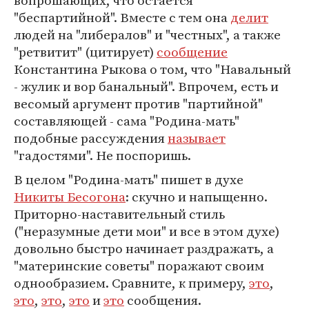
вопрошающих, что остается
"беспартийной". Вместе с тем она
делит
людей на "либералов" и "честных", а также
"ретвитит" (цитирует)
сообщение
Константина Рыкова о том, что "Навальный
- жулик и вор банальный". Впрочем, есть и
весомый аргумент против "партийной"
составляющей - сама "Родина-мать"
подобные рассуждения
называет
"гадостями". Не поспоришь.
В целом "Родина-мать" пишет в духе
Никиты Бесогона
: скучно и напыщенно.
Приторно-наставительный стиль
("неразумные дети мои" и все в этом духе)
довольно быстро начинает раздражать, а
"материнские советы" поражают своим
однообразием. Сравните, к примеру,
это
,
это
,
это
,
это
и
это
сообщения.