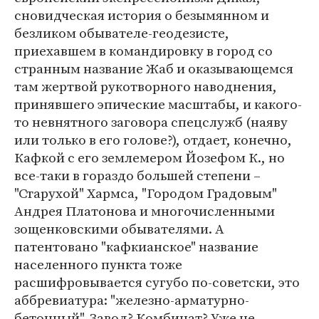
сновидческая история о безымянном и
безликом обывателе-геодезисте,
приехавшем в командировку в город со
странным название Жаб и оказывающемся
там жертвой рукотворного наводнения,
принявшего эпические масштабы, и какого-
то невнятного заговора спецслужб (наяву
или только в его голове?), отдает, конечно,
Кафкой с его землемером Йозефом К., но
все-таки в гораздо большей степени –
"Старухой" Хармса, "Городом Градовым"
Андрея Платонова и многочисленными
зощенковскими обывателями. А
патентовано "кафкианское" название
населенного пункта тоже
расшифровывается сугубо по-советски, это
аббревиатура: "железно-арматурно-
бетонный". Завод? Комбинат? Уже не