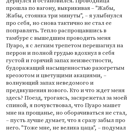
дернулся и остановился. Проводница
прошла по вагону, выкрикивая – "Жабы,
Жабы, стоянка три минуты", – я улыбнулся
про себя, но снова тактично не стал ее
поправлять. Тепло распрощавшись в
тамбуре с вышедшим проводить меня
Пуаро, я с легким трепетом перешагнул на
перрон и полной грудью вдохнул в себя
густой и горячий запах неизвестности,
будоражащий насыщенностью разогретым
креозотом и цветущими акациями, –
волнующий запах неведомого и
предвкушения нового. Кто и что ждет меня
здесь? Поезд, трогаясь, заскрежетал за моей
спиной, я почувствовал, что Пуаро машет
мне на прощанье, но оборачиваться не стал,
– пусть лучше думает, что я сразу забыл про
него. "Тоже мне, не велика цаца", – подумал