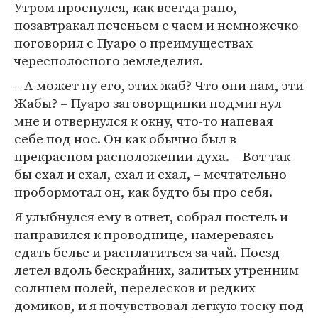
Утром проснулся, как всегда рано,
позавтракал печеньем с чаем и немножечко
поговорил с Пуаро о преимуществах
чересполосного земледелия.
– А может ну его, этих жаб? Что они нам, эти
Жабы? – Пуаро заговорщицки подмигнул
мне и отвернулся к окну, что-то напевая
себе под нос. Он как обычно был в
прекрасном расположении духа. – Вот так
бы ехал и ехал, ехал и ехал, – мечтательно
пробормотал он, как будто бы про себя.
Я улыбнулся ему в ответ, собрал постель и
направился к проводнице, намереваясь
сдать белье и расплатиться за чай. Поезд
летел вдоль бескрайних, залитых утренним
солнцем полей, перелесков и редких
домиков, и я почувствовал легкую тоску под