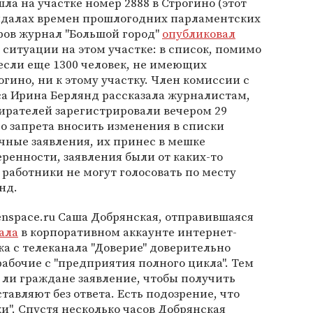
ла на участке номер 2888 в Строгино (этот
андалах времен прошлогодних парламентских
ров журнал "Большой город"
опубликовал
ситуации на этом участке: в список, помимо
если еще 1300 человек, не имеющих
гино, ни к этому участку. Член комиссии с
са Ирина Берлянд рассказала журналистам,
ирателей зарегистрировали вечером 29
до запрета вносить изменения в списки
ичные заявления, их принес в мешке
еренности, заявления были от каких-то
работники не могут голосовать по месту
нд.
nspace.ru Саша Добрянская, отправившаяся
ала
в корпоративном аккаунте интернет-
ка с телеканала "Доверие" доверительно
рабочие с "предприятия полного цикла". Тем
 ли граждане заявление, чтобы получить
тавляют без ответа. Есть подозрение, что
и". Спустя несколько часов Добрянская