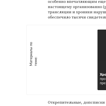
особенно впечатляющим еще 
настоящему организованно (р
трансляции и хроники наруше
обеспечило тысячи свидетел
М
а
т
р
и
а
л
ы
п
о
т
е
м
е
е
:
Хро
пр
пре
Открепительные, допсписки 