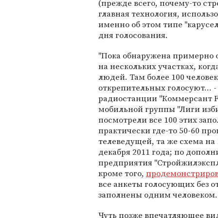
(прежде всего, почему-то стр
главная технология, исполь
именно об этом типе "карусе
дня голосования.
"Пока обнаружена примерно о
на нескольких участках, ког
людей. Там более 100 человек
открепительных голосуют... 
радиостанции "Коммерсант FM
мобильной группы "Лиги изби
посмотрели все 100 этих запо
практически где-то 50-60 пр
телеведущей, та же схема на 
декабря 2011 года; по допол
предприятия "Стройжилэксплу
кроме того,
продемонстриро
все анкеты голосующих без 
заполнены одним человеком.
Чуть позже впечатляющее ви