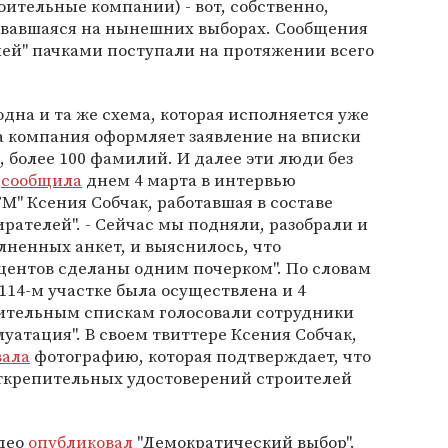
оительные компании) - вот, собственно,
зовавшаяся на нынешних выборах. Сообщения
лей" пачками поступали на протяжении всего
дна и та же схема, которая исполняется уже
да компания оформляет заявление на вписки
, более 100 фамилий. И далее эти люди без
-
сообщила
днем 4 марта в интервью
" Ксения Собчак, работавшая в составе
рателей". - Сейчас мы подняли, разобрали и
лненных анкет, и выяснилось, что
оцентов сделаны одним почерком". По словам
114-м участке была осуществлена и 4
нительным спискам голосовали сотрудники
атация". В своем твиттере Ксения Собчак,
вала
фотографию, которая подтверждает, что
открепительных удостоверений строителей
део
опубликовал
"Демократический выбор".