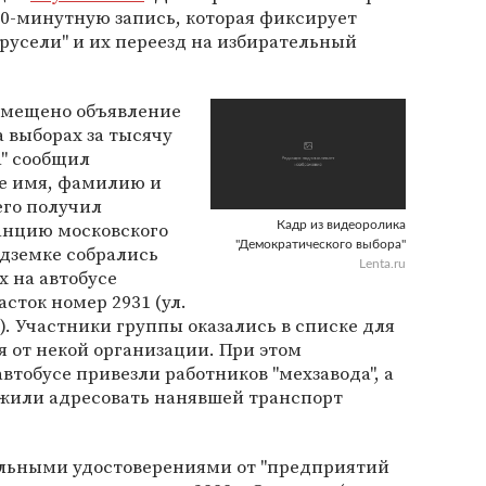
-минутную запись, которая фиксирует
арусели" и их переезд на избирательный
азмещено объявление
а выборах за тысячу
а" сообщил
е имя, фамилию и
его получил
анцию московского
Кадр из видеоролика
"Демократического выбора"
одземке собрались
Lenta.ru
х на автобусе
сток номер 2931 (ул.
). Участники группы оказались в списке для
 от некой организации. При этом
автобусе привезли работников "мехзавода", а
жили адресовать нанявшей транспорт
ельными удостоверениями от "предприятий