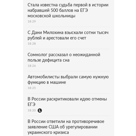
Стала известна судьба первой в истории
набравшей 500 баллов на ЕГЭ
московской школьницы
18:29
С Дани Милохина взыскали сотни тысяч
рублей и арестовали его счет
18:28
Сомнолог рассказал о неожиданной
пользе дефицита сна
18:26
Автомобилисты выбрали самую нужную
функцию в машине
18:25
В России раскритиковали идею отмены
ЕГЭ
18:20
В России ответили на противоречивое
заявление США об урегулировании
украинского кризиса