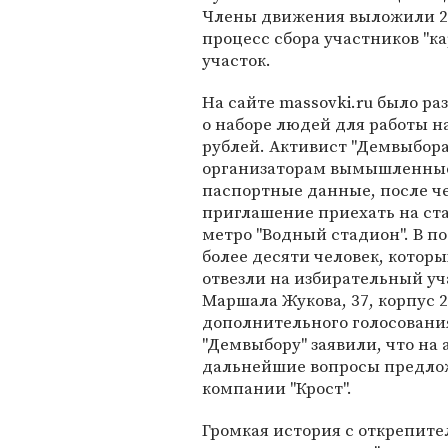
Члены движения выложили 20
процесс сбора участников "к
участок.
На сайте massovki.ru было р
о наборе людей для работы н
рублей. Активист "Демвыбор
организаторам вымышленны
паспортные данные, после ч
приглашение приехать на ст
метро "Водный стадион". В п
более десяти человек, которы
отвезли на избирательный уча
Маршала Жукова, 37, корпус 2
дополнительного голосования
"Демвыбору" заявили, что на 
дальнейшие вопросы предло
компании "Крост".
Громкая история с открепит