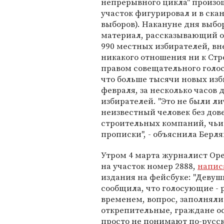
непрерывного цикла" произош
участок фигурировал и в ск
выборов). Накануне дня выбо
материал, рассказывающий о 
990 местных избирателей, вн
никакого отношения ни к Стро
правом совещательного голо
что больше тысячи новых изб
февраля, за несколько часов 
избирателей. "Это не были л
неизвестный человек без дов
строительных компаний, чьи 
прописки", - объяснила Берля
Утром 4 марта журналист Ope
на участок номер 2888,
напис
издания на фейсбуке: "Девуш
сообщила, что голосующие - 
временем, вопрос, заполняли
открепительные, граждане ос
просто не понимают по-русск