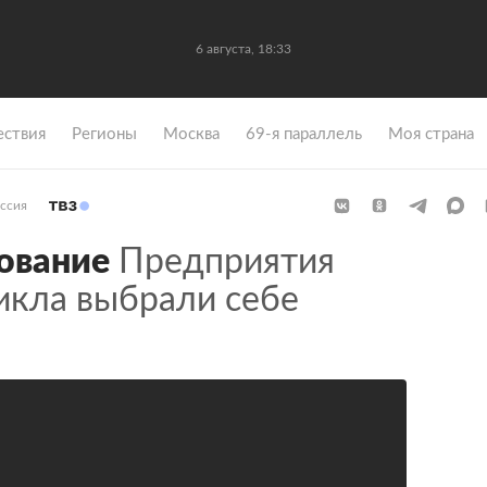
6 августа, 18:33
ствия
Регионы
Москва
69-я параллель
Моя страна
ссия
ование
Предприятия
икла выбрали себе