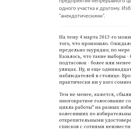
предприятий непрерывного ци
одного участка к другому. И
"анекдотическими".
На тему 4 марта 2012-го мож
того, что произошло. Ожидало
предельно заурядно; по мере
Казалось, что такие выборы 
подтасовок - более или мене
улицах. Ну, и еще одиннадц
наблюдателей в столице. Кро
практически ни у кого сомне
Тем не менее, кажется, сбыл
многократное голосование с
цикла работы" на разных изби
колесивших по избирательным
открепительными удостовер
списков с сотнями неизвест