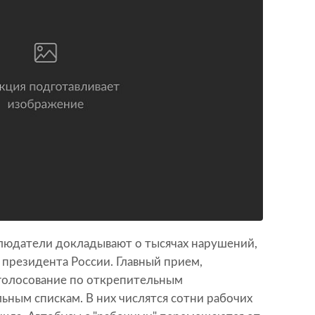
людатели докладывают о тысячах нарушений,
президента России. Главный прием,
 голосование по открепительным
ным спискам. В них числятся сотни рабочих