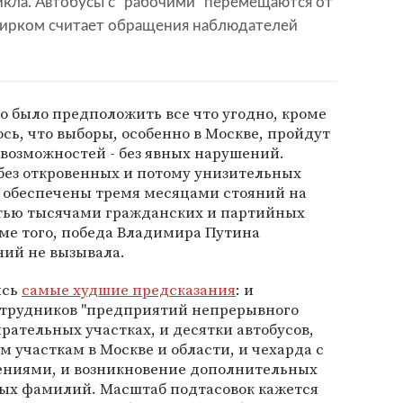
кла. Автобусы с "рабочими" перемещаются от
збирком считает обращения наблюдателей
но было предположить все что угодно, кроме
сь, что выборы, особенно в Москве, пройдут
 возможностей - без явных нарушений.
- без откровенных и потому унизительных
е обеспечены тремя месяцами стояний на
атью тысячами гражданских и партийных
ме того, победа Владимира Путина
ний не вызывала.
ись
самые худшие предсказания
: и
отрудников "предприятий непрерывного
рательных участках, и десятки автобусов,
 участкам в Москве и области, и чехарда с
ениями, и возникновение дополнительных
ных фамилий. Масштаб подтасовок кажется