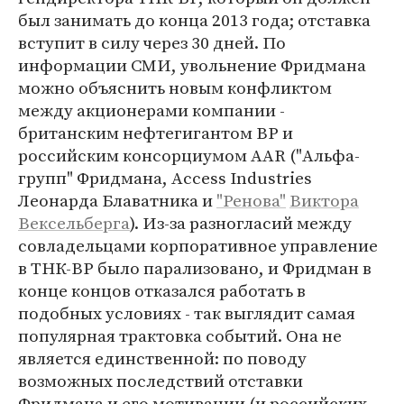
был занимать до конца 2013 года; отставка
вступит в силу через 30 дней. По
информации СМИ, увольнение Фридмана
можно объяснить новым конфликтом
между акционерами компании -
британским нефтегигантом BP и
российским консорциумом AAR ("Альфа-
групп" Фридмана, Access Industries
Леонарда Блаватника и
"Ренова"
Виктора
Вексельберга
). Из-за разногласий между
совладельцами корпоративное управление
в ТНК-ВР было парализовано, и Фридман в
конце концов отказался работать в
подобных условиях - так выглядит самая
популярная трактовка событий. Она не
является единственной: по поводу
возможных последствий отставки
Фридмана и его мотивации (и российских