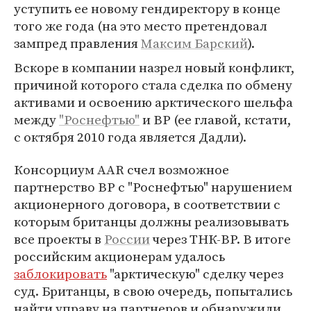
уступить ее новому гендиректору в конце
того же года (на это место претендовал
зампред правления
Максим Барский
).
Вскоре в компании назрел новый конфликт,
причиной которого стала сделка по обмену
активами и освоению арктического шельфа
между
"Роснефтью"
и ВР (ее главой, кстати,
с октября 2010 года является Дадли).
Консорциум AAR счел возможное
партнерство ВР с "Роснефтью" нарушением
акционерного договора, в соответствии с
которым британцы должны реализовывать
все проекты в
России
через ТНК-ВР. В итоге
российским акционерам удалось
заблокировать
"арктическую" сделку через
суд. Британцы, в свою очередь, попытались
найти управу на партнеров и обнаружили