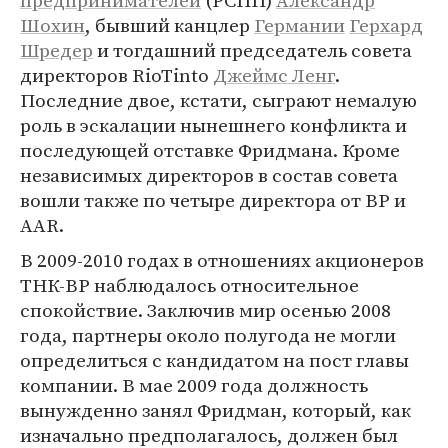
предпринимателей
(РСПП)
Александр
Шохин
, бывший канцлер
Германии
Герхард
Шредер
и тогдашний председатель совета
директоров RioTinto
Джеймс Ленг
.
Последние двое, кстати, сыграют немалую
роль в эскалации нынешнего конфликта и
последующей отставке Фридмана. Кроме
независимых директоров в состав совета
вошли также по четыре директора от BP и
AAR.
В 2009-2010 годах в отношениях акционеров
ТНК-ВР наблюдалось относительное
спокойствие. Заключив мир осенью 2008
года, партнеры около полугода не могли
определиться с кандидатом на пост главы
компании. В мае 2009 года должность
вынужденно занял Фридман, который, как
изначально предполагалось, должен был