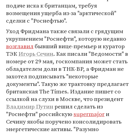
подаче иска к британцам, требуя
возмещения ущерба из-за "арктической"
сделки с "Роснефтью".
Уход Фридмана также связали с грядущим
укрупнением "Роснефти", которую недавно
возглавил
бывший вице-премьер и куратор
ТЭК
Игорь Сечин
. Как писали "Ведомости" в
номере от 29 мая, госкомпания может стать
обладателем доли в ТНК-ВР, а Фридман не
захотел подписывать "некоторые
документы". Такую же трактовку предлагает
британская The Times. Издание пишет со
ссылкой на слухи в Москве, что президент
Владимир Путин
решил сделать из
"Роснефти" российскую
supermajor
и
Сечину якобы поручено консолидировать
энергетические активы. "Разумно