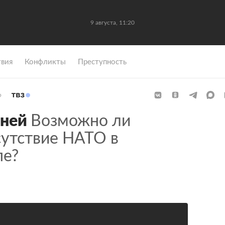
9 августа, 11:20
вия
Конфликты
Преступность
р
еней
Возможно ли
сутствие НАТО в
пе?