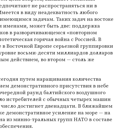
редпочитают не распространяться ни в
Имеется в виду неадекватность любого
имеющимся задачам. Таких задач на востоке
и именами, может быть две: поддержка
ков в разворачивающемся «повторном
отетическая горячая война с Россией. В
 в Восточной Европе серьезной группировки
уровне восьми-десяти миллиардов долларов
ым действием, во втором — столь же
сегодня путем наращивания количества
ием демонстративного присутствия в небе
очередной раунд балтийского воздушного
ло истребителей с обычных четырех машин
их число достигнет двенадцати. В ближайшем
же демонстративное усиление на море — на
на из минно-тральных групп НАТО в составе
обеспечения.