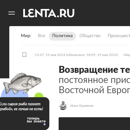
11
A
Мир
Все
Политика
Общество
Происшест
13:47, 19 мая 2014
(обновлено: 18:09, 19 мая 2014)
Ми
Возвращение т
постоянное при
Восточной Евро
Если сырая рыба пахнет
Илья Крамник
«рыбой», ее лучше не есть!