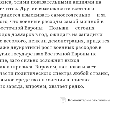
ьянса, этими показательными акциями на
ничится. Другие возможности военного
ридется изыскивать самостоятельно — и за
того, что военные расходы самой мощной в
осточной Европы — Польши — сегодня
рдов долларов в год, ожидать на западных
ее весомого, нежели демонстрация, придется
даже двукратный рост военных расходов в
угих государствах Восточной Европы не
ие, зато сильно осложнит выход
к из кризиса. Впрочем, как показывает
части политического спектра любой страны,
льное средство сплочения в поисках
го заряда, впрочем, хватает редко.
Комментарии отключены