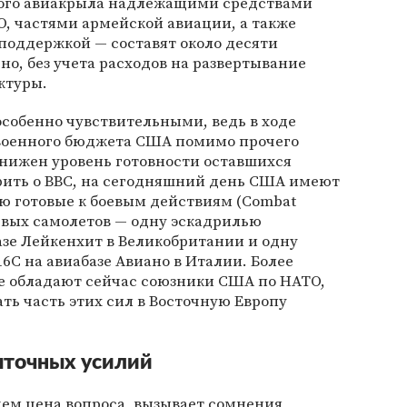
кого авиакрыла надлежащими средствами
, частями армейской авиации, а также
поддержкой — составят около десяти
о, без учета расходов на развертывание
ктуры.
собенно чувствительными, ведь в ходе
 военного бюджета США помимо прочего
снижен уровень готовности оставшихся
орить о ВВС, на сегодняшний день США имеют
ью готовые к боевым действиям (Combat
оевых самолетов — одну эскадрилью
азе Лейкенхит в Великобритании и одну
6C на авиабазе Авиано в Италии. Более
е обладают сейчас союзники США по НАТО,
ть часть этих сил в Восточную Европу
ыточных усилий
чем цена вопроса, вызывает сомнения