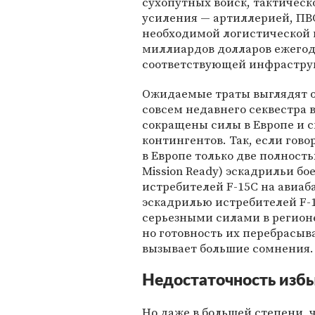
сухопутных войск, тактичес
усиления — артиллерией, ПВО
необходимой логистической 
миллиардов долларов ежегодн
соответствующей инфрастру
Ожидаемые траты выглядят о
совсем недавнего секвестра
сокращены силы в Европе и 
контингентов. Так, если гов
в Европе только две полност
Mission Ready) эскадрильи б
истребителей F-15C на авиаб
эскадрилью истребителей F-1
серьезными силами в регион
но готовность их перебрасыва
вызывает большие сомнения.
Недостаточность изб
Но даже в большей степени, 