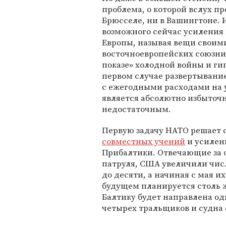
проблема, о которой вслух п
Брюсселе, ни в Вашингтоне. 
возможного сейчас усиления 
Европы, называя вещи своим
восточноевропейских союзни
показе» холодной войны и гип
первом случае развертывание
с ежегодными расходами на 
является абсолютно избыточн
недостаточным.
Первую задачу НАТО решает 
совместных учений
и усилен
Прибалтики. Отвечающие за 
патруля, США увеличили чис
до десяти, а начиная с мая 
будущем планируется столь 
Балтику будет направлена од
четырех тральщиков и судна 