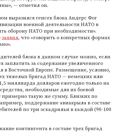
ины», — отметил он.
зом выразился генсек блока Андерс Фог
тивизации военной деятельности НАТО в
ть оборону НАТО при необходимости».
е
заявил
, что «говорить о конкретных формах
ано».
дителей блока в данном случае можно, если
ся заплатить за содержание увеличенного
 в Восточной Европе. Размещение, условно,
рех тяжелых бригад НАТО — немецких или
1,5 миллиарда долларов ежегодно только на
средства, необходимые для их боевой
т примерно такую же сумму. Близких по
например, поддержание авиакрыла в составе
ебителей по три эскадрильи в каждой (90-100
ание контингента в составе трех бригад