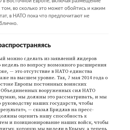
 в Восточной Европе, включая размещение
 том, во сколько это может обойтись и каким
тат, в НАТО пока что предпочитают не
ублично.
распространяясь
ый можно сделать из заявлений лидеров
о недель по вопросу возможного расширения
оке, — это отсутствие в НАТО единства
же на высшем уровне. Так, 7 мая 2014 года о
остоке Европы постоянных воинских
м Объединенных вооруженных сил НАТО
 думаю, мы должны это рассматривать, и мы
 руководству наших государств, чтобы
езультат», — сказал Бридлав на пресс-
должны оценить нашу способность к
атем и позиционирование наших войск, чтобы
дигму, которую мы видели в Крыму, а теперь