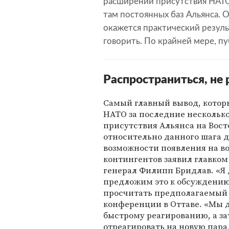
расширении присутствия НАТО
там постоянных баз Альянса. О
окажется практический резуль
говорить. По крайней мере, п
Распространиться, не 
Самый главный вывод, котор
НАТО за последние нескольк
присутствия Альянса на Вост
относительно данного шага да
возможности появления на в
контингентов заявил главко
генерал Филипп Бридлав. «Я
предложим это к обсуждению
просчитать предполагаемый р
конференции в Оттаве. «Мы 
быстрому реагированию, а з
отреагировать на новую пара