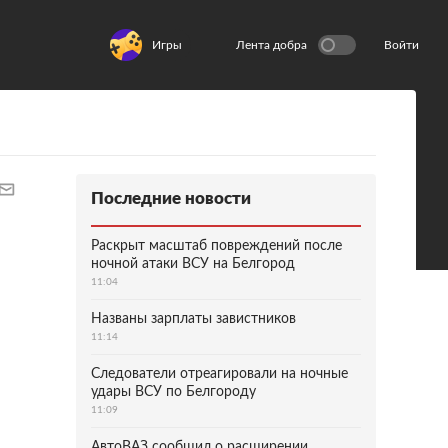
Игры
Лента добра
Войти
Последние новости
Раскрыт масштаб повреждений после
ночной атаки ВСУ на Белгород
11:04
Названы зарплаты завистников
11:14
Следователи отреагировали на ночные
удары ВСУ по Белгороду
11:09
АвтоВАЗ сообщил о расширении