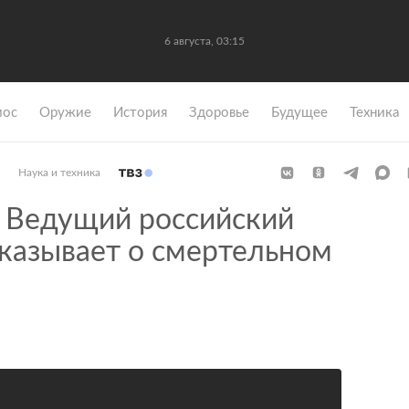
6 августа, 03:15
мос
Оружие
История
Здоровье
Будущее
Техника
Наука и техника
Ведущий российский
сказывает о смертельном