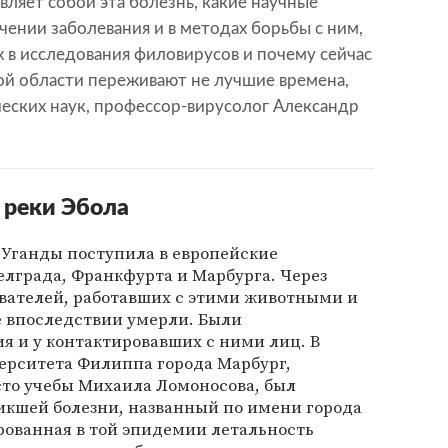
вляет собой эта болезнь, какие научные
чении заболевания и в методах борьбы с ним,
х в исследования филовирусов и почему сейчас
ой области переживают не лучшие времена,
еских наук, профессор-вирусолог Александр
 реки Эбола
з Уганды поступила в европейские
лграда, Франкфурта и Марбурга. Через
ователей, работавших с этими животными и
е впоследствии умерли. Были
я и у контактировавших с ними лиц. В
ерситета Филиппа города Марбург,
сто учебы Михаила Ломоносова, был
икшей болезни, названный по имени города
рованная в той эпидемии летальность