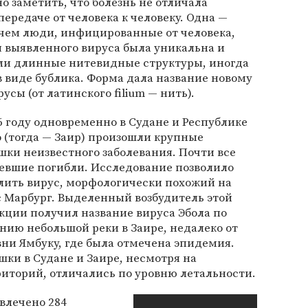
о заметить, что болезнь не отличала
ередаче от человека к человеку. Одна —
чем люди, инфицированные от человека,
 выявленного вируса была уникальна и
ыли длинные нитевидные структуры, иногда
в виде бублика. Форма дала название новому
сы (от латинского filium — нить).
6 году одновременно в Судане и Республике
 (тогда — Заир) произошли крупные
ки неизвестного заболевания. Почти все
евшие погибли. Исследование позволило
лить вирус, морфологически похожий на
 Марбург. Выделенный возбудитель этой
ции получил название вируса Эбола по
нию небольшой реки в Заире, недалеко от
ни Ямбуку, где была отмечена эпидемия.
ки в Судане и Заире, несмотря на
иторий, отличались по уровню летальности.
влечено 284