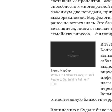
составила 27 процентов. Важн
способность к многократной п
максимум две передачи, при
выздоравливали. Морфология
ранее не встречалась. Это б
ветвящиеся, иногда завитые 
семейству вирусов — филовиру
В 197
Конго
вспыш
забол
выде
вирус
Вирус Марбург
Фото: Dr. Erskine Palmer, Russell
инфек
Regnery, Dr. Erskine Palmer /
назва
CDC
дерев
Вспыш
относительную близость терр
В эпидемию в Судане было во