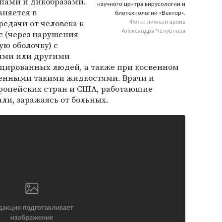
пами и дикобразами.
научного центра вирусологии и
аняется в
биотехнологии «Вектор».
едачи от человека к
Фото: личный архив
Александра Чепурнова
е (через нарушения
ую оболочку) с
ями или другими
цированных людей, а также при косвенном
зненными такими жидкостями. Врачи и
вропейских стран и США, работающие
ли, заражаясь от больных.