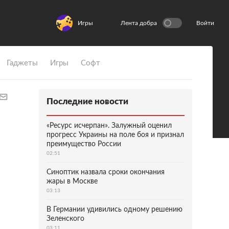
Игры
Лента добра
Войти
Гаджеты
Игры
Софт
Последние новости
«Ресурс исчерпан». Залужный оценил
прогресс Украины на поле боя и признал
преимущество России
02:51
Синоптик назвала сроки окончания
жары в Москве
03:13
В Германии удивились одному решению
Зеленского
03:11