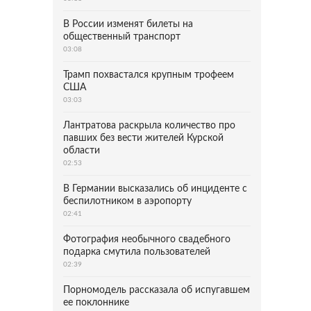
В России изменят билеты на
общественный транспорт
03:08
Трамп похвастался крупным трофеем
США
03:03
Лантратова раскрыла количество про
павших без вести жителей Курской
области
02:53
В Германии высказались об инциденте с
беспилотником в аэропорту
02:41
Фотография необычного свадебного
подарка смутила пользователей
02:39
Порномодель рассказала об испугавшем
ее поклоннике