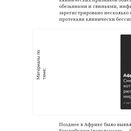
обезьянами и свиньями, инф
зарегистрировано несколько 
протекали клинически бесс
М
а
т
р
и
а
л
ы
п
о
т
е
м
е
е
:
Афр
Сме
кот
рас
ми
6 авг
Позднее в Африке было выявл
Бундибуджи (летальность — 5