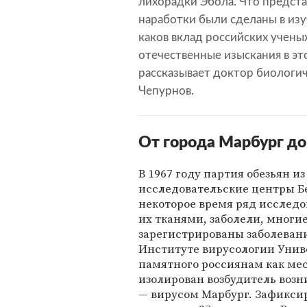
лихорадки Эбола. Что предста
наработки были сделаны в изу
каков вклад российских учены
отечественные изыскания в эт
рассказывает доктор биологич
Чепурнов.
От города Марбург до
В 1967 году партия обезьян и
исследовательские центры Бе
некоторое время ряд исслед
их тканями, заболели, многи
зарегистрированы заболевани
Институте вирусологии Унив
памятного россиянам как ме
изолирован возбудитель возн
— вирусом Марбург. Зафикси