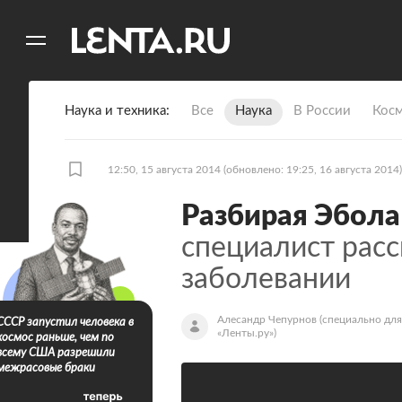
11
A
Наука и техника
Все
Наука
В России
Кос
12:50, 15 августа 2014
(обновлено: 19:25, 16 августа 2014)
Разбирая Эбола
специалист рас
заболевании
Алесандр Чепурнов
(специально для
СССР запустил человека в
«Ленты.ру»)
космос раньше, чем по
всему США разрешили
межрасовые браки