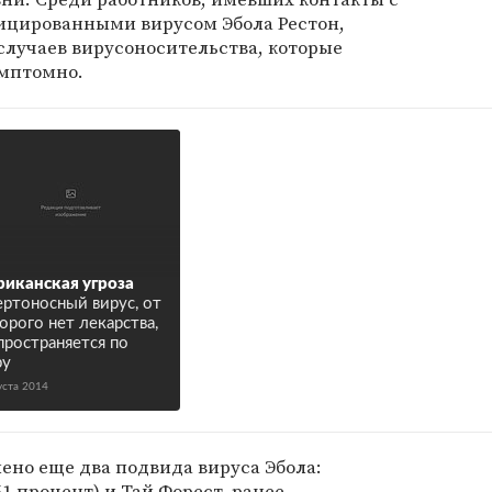
ицированными вирусом Эбола Рестон,
случаев вирусоносительства, которые
имптомно.
иканская угроза
ртоносный вирус, от
орого нет лекарства,
пространяется по
ру
уста 2014
ено еще два подвида вируса Эбола:
1 процент) и Тай Форест, ранее