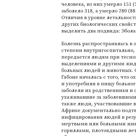
человека, из них умерло 151 (
заболело 318, а умерло 280 (8
Отличия в уровне летальност
других биологических свойст
выделить два подвида: Эбола
Болезнь распространялась в 
степени внутригоспитально, 
передается людям при тесном
выделениями и другими жид
больных людей и животных. 
Габоне началась с того, что 
и употребили в пищу больног
заболели их родственники и 
ухаживавшие за заболевшими
также люди, участвовавшие в
Африке документально подт
инфицирования людей в резу
мертвыми или больными жи
гориллами, плотоядными л