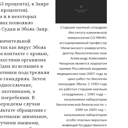
53 процента), в Заире
8 процентов).
и и в некоторых
вах позволило
-Судан и Эбола-Заир.
Старший научный сотрудник
Института клинической
иммунологии СО РАМН,
значительной
ассоциированный профессор
так как вирус Эбола
Мичиганского университета,
 контакте с кровью,
доктор биологических наук
костями организма
Александр Алексеевич
Чепурнов является лауреатом
Одна из вспышек в
премии Российской академии
охотники подстрелили
медицинских наук 2007 года за
о гамадрила. Затем
цикл работ по биологии
односельчане,
лихорадки Эбола. С 1983 года
он работал старшим научным
 охотниками, а
сотрудником, с 1985 года —
 погребении. В
начальником лаборатории
верждены случаи
биологической безопасности, с
льтате обращения с
1989 по 2005 год —
вотными: шимпанзе,
начальником лаборатории
особо опасных вирусных
етучими мышами,
инфекций Государственного