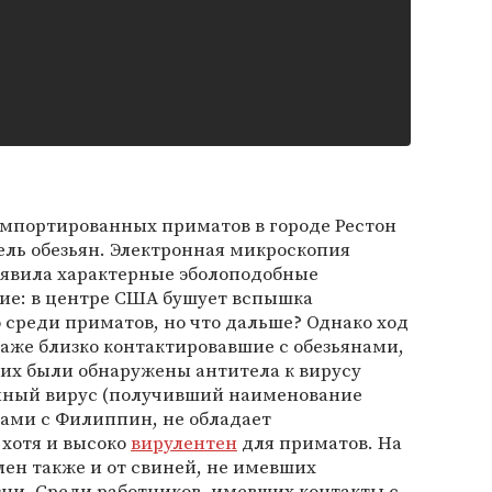
 импортированных приматов в городе Рестон
ель обезьян. Электронная микроскопия
явила характерные эболоподобные
ние: в центре США бушует вспышка
о среди приматов, но что дальше? Однако ход
даже близко контактировавшие с обезьянами,
 них были обнаружены антитела к вирусу
данный вирус (получивший наименование
тами с Филиппин, не обладает
 хотя и высоко
вирулентен
для приматов. На
ен также и от свиней, не имевших
ни. Среди работников, имевших контакты с