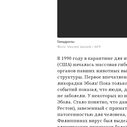
Гамадрилы
Фото: Vincent Jannink / AFP
В 1990 году в карантине для
(США) началась массовая гиб
органов павших животных вы
структуры. Первое впечатле
лихорадки Эбола! Пока тольк
событий показал, что люди, 
не заболели. У некоторых из
Эбола. Стало понятно, что 
Рестон), завезенный с прима
патогенностью для человека,
Филиппинах вирус был выдел
клинических признаков болез