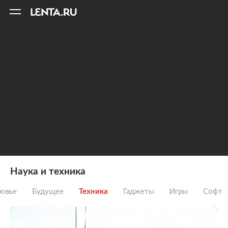
11
A
Наука и техника
овье
Будущее
Техника
Гаджеты
Игры
Софт