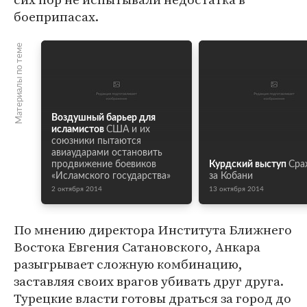
боеприпасах.
Материалы по теме
Воздушный барьер для
исламистов
США и их
союзники пытаются
авиаударами остановить
продвижение боевиков
Курдский выступ
Сра
«Исламского государства»
за Кобани
2 октября 2014
13 октября 2014
По мнению директора Института Ближнего
Востока Евгения Сатановского, Анкара
разыгрывает сложную комбинацию,
заставляя своих врагов убивать друг друга.
Турецкие власти готовы драться за город до