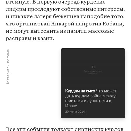
втемную. В первую очередь курдские
лидеры преследуют собственные интересы,
и никакие лагеря беженцев наподобие того,
что организован Анкарой напротив Кобани,
не могут вытеснить из памяти массовые
расправы и казни.
Материалы по теме
Курдам на смех
Что может
дать курдам война между
шиитами и суннитами в
Ираке
20 июня 2014
Все эти события толкают сирийских курдов