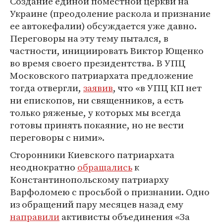
Создание единой поместной церкви на
Украине (преодоление раскола и признание
ее автокефалии) обсуждается уже давно.
Переговоры на эту тему пытался, в
частности, инициировать Виктор Ющенко
во время своего президентства. В УПЦ
Московского патриархата предложение
тогда отвергли,
заявив
, что «в УПЦ КП нет
ни епископов, ни священников, а есть
только ряженые, у которых мы всегда
готовы принять покаяние, но не вести
переговоры с ними».
Сторонники Киевского патриархата
неоднократно
обращались
к
Константинопольскому патриарху
Варфоломею с просьбой о признании. Одно
из обращений пару месяцев назад ему
направили
активисты объединения «За