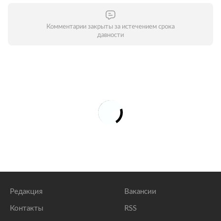
Комментарии закрыты за истечением срока
давности
Редакция
Вакансии
Контакты
RSS