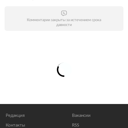
Комментарии закрыты за истечением срока
давности
Редакция
Вакансии
Контакты
RSS