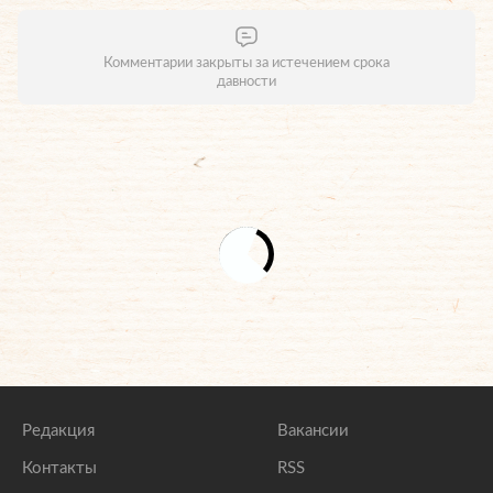
Комментарии закрыты за истечением срока
давности
Редакция
Вакансии
Контакты
RSS