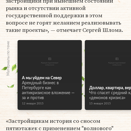
застройщики при нынешнем состоянии
рынка и отсутствии активной
государственной поддержки в этом
вопросе не горят желанием реализовывать
такие проекты», — отмечает Сергей Шлома.
Материалы по теме
А мы уйдем на Север
Арендный бизнес в
Петербурге как
Доллар, квартира, ве
антикризисное вложение —
Что спасет средний к
за и против
«демонов кризиса»
12 января 2015
15 января 2015
«Застройщикам история со сносом
пятиэтажек с применением "волнового"