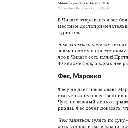
Миллениум-парк в Чикаго,США
Фото: View Pictures / Global Look
В Чикаго открывается все бо
местные достопримечательно
туристов.
Чем заняться:
круизом по одн
знаменитому и просторному М
что в Чикаго есть пляж! Про
40 километров, а вдоль нее 
Фес, Марокко
Фесу не дает покоя слава Ма
статусных путешественников
Чуть не каждый день открыв
риады. Фес хочет доказать, чт
Чем заняться:
гулять по суку 
хоть в первый раз в жизни, хо