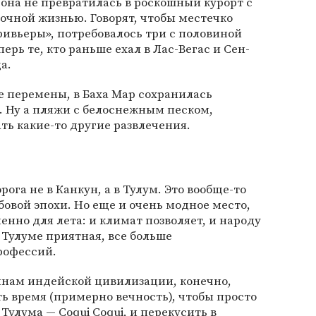
 она не превратилась в роскошный курорт с
очной жизнью. Говорят, чтобы местечко
ривьеры», потребовалось три с половиной
ерь те, кто раньше ехал в Лас-Вегас и Сен-
а.
е перемены, в Баха Мар сохранилась
. Ну а пляжи с белоснежным песком,
ть какие-то другие развлечения.
рога не в Канкун, а в Тулум. Это вообще-то
овой эпохи. Но еще и очень модное место,
нно для лета: и климат позволяет, и народу
 Тулуме приятная, все больше
рофессий.
инам индейской цивилизации, конечно,
ть время (примерно вечность), чтобы просто
Тулума — Coqui Coqui, и перекусить в