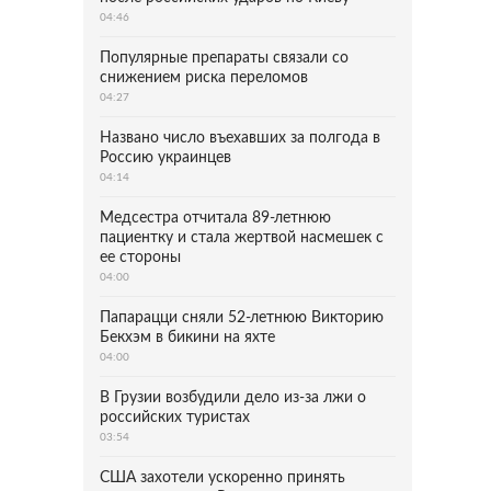
04:46
Популярные препараты связали со
снижением риска переломов
04:27
Названо число въехавших за полгода в
Россию украинцев
04:14
Медсестра отчитала 89-летнюю
пациентку и стала жертвой насмешек с
ее стороны
04:00
Папарацци сняли 52-летнюю Викторию
Бекхэм в бикини на яхте
04:00
В Грузии возбудили дело из-за лжи о
российских туристах
03:54
США захотели ускоренно принять