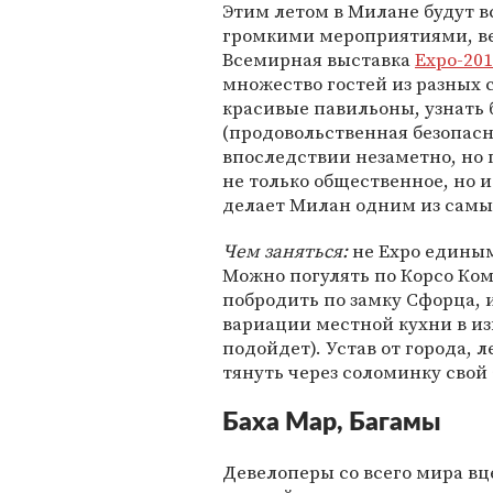
Этим летом в Милане будут вс
громкими мероприятиями, ве
Всемирная выставка
Expo-20
множество гостей из разных 
красивые павильоны, узнать 
(продовольственная безопасн
впоследствии незаметно, но 
не только общественное, но и
делает Милан одним из самы
Чем заняться:
не Expo единым
Можно погулять по Корсо Ко
побродить по замку Сфорца,
вариации местной кухни в из
подойдет). Устав от города, л
тянуть через соломинку свой a
Баха Мар, Багамы
Девелоперы со всего мира в