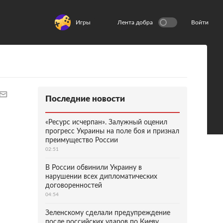
Игры
Лента добра
Войти
Последние новости
«Ресурс исчерпан». Залужный оценил
прогресс Украины на поле боя и признал
преимущество России
02:51
В России обвинили Украину в
нарушении всех дипломатических
договоренностей
04:54
Зеленскому сделали предупреждение
после российских ударов по Киеву