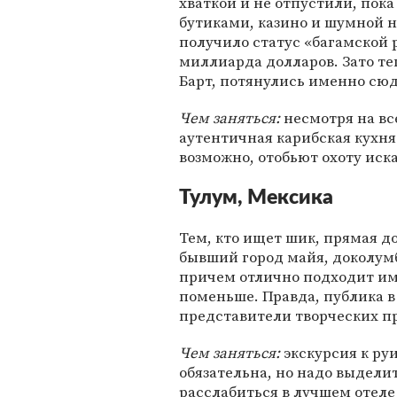
хваткой и не отпустили, пока
бутиками, казино и шумной н
получило статус «багамской 
миллиарда долларов. Зато теп
Барт, потянулись именно сюд
Чем заняться:
несмотря на вс
аутентичная карибская кухня
возможно, отобьют охоту иска
Тулум, Мексика
Тем, кто ищет шик, прямая до
бывший город майя, доколумб
причем отлично подходит име
поменьше. Правда, публика в
представители творческих п
Чем заняться:
экскурсия к ру
обязательна, но надо выдели
расслабиться в лучшем отеле 