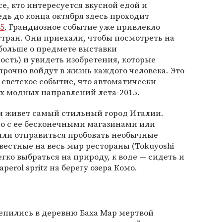
е, кто интересуется вкусной едой и
дь до конца октября здесь проходит
15
. Грандиозное событие уже привлекло
стран. Они приехали, чтобы посмотреть на
больше о предмете выставки
ость) и увидеть изобретения, которые
прочно войдут в жизнь каждого человека. Это
 светское событие, что автоматически
х модных направлений лета-2015.
 живет самый стильный город Италии.
мо с ее бесконечными магазинами или
 или отправиться пробовать необычные
вестные на весь мир рестораны (Tokuyoshi
егко выбраться на природу, к воде — сидеть и
perol spritz на берегу озера Комо.
цепились в деревню Баха Мар мертвой