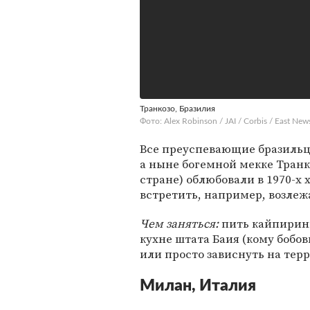
Транкозо, Бразилия
Фото: Alex Robinson / JAI / Corbis / East New
Все преуспевающие бразильц
а ныне богемной мекке Транк
стране) облюбовали в 1970-х 
встретить, например, возле
Чем заняться:
пить кайпиринь
кухне штата Баия (кому бобов
или просто зависнуть на терр
Милан, Италия