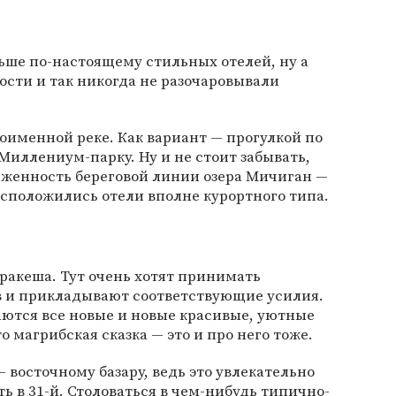
льше по-настоящему стильных отелей, ну а
сти и так никогда не разочаровывали
оименной реке. Как вариант — прогулкой по
иллениум-парку. Ну и не стоит забывать,
тяженность береговой линии озера Мичиган —
расположились отели вполне курортного типа.
рракеша. Тут очень хотят принимать
 и прикладывают соответствующие усилия.
аются все новые и новые красивые, уютные
о магрибская сказка — это и про него тоже.
— восточному базару, ведь это увлекательно
ть в 31-й. Столоваться в чем-нибудь типично-