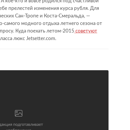
 А кое-кто и вовсе родился под счастливой
себе прелестей изменения курса рубля. Для
ических Сан-Тропе и Коста-Смеральда, —
о-самого модного отдыха летнего сезона от
опросу. Куда поехать летом-2015
советуют
асса люкс Jetsetter.com.