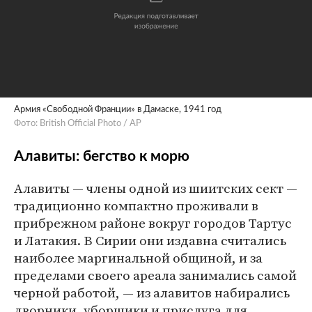
Армия «Свободной Франции» в Дамаске, 1941 год
Фото: British Official Photo / AP
Алавиты: бегство к морю
Алавиты — члены одной из шиитских сект —
традиционно компактно проживали в
прибрежном районе вокруг городов Тартус
и Латакия. В Сирии они издавна считались
наиболее маргинальной общиной, и за
пределами своего ареала занимались самой
черной работой, — из алавитов набирались
дворники, уборщики и прислуга для