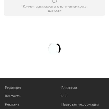
Комментарии закрыты за истечением срока
давности
Редакция
Вакансии
Контакты
RSS
Реклама
Правовая информация