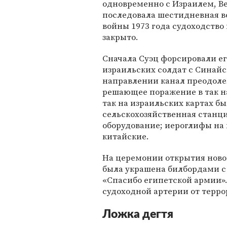
одновременно с Израилем, В
последовала шестидневная во
войны 1973 года судоходство
закрыто.
Сначала Суэц форсировали е
израильских солдат с Синайс
направлении канал преодоле
решающее поражение в так н
так на израильских картах б
сельскохозяйственная станци
оборудование; иероглифы на
китайские.
На церемонии открытия новог
была украшена билбордами с
«Спасибо египетской армии»
судоходной артерии от терро
Ложка дегтя