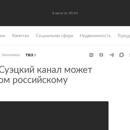
8 августа, 00:43
ки
Капитал
Социальная сфера
Недвижимость
Город
Экономика
Суэцкий канал может
том российскому