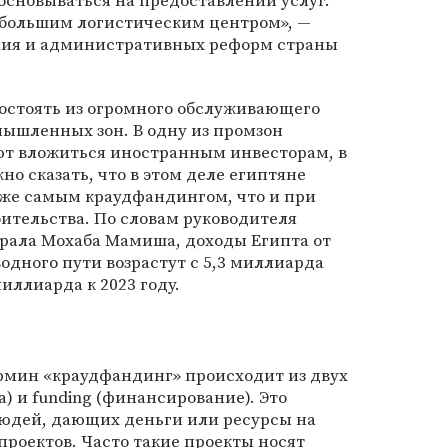
основываться на предоставлении услуг.
, большим логистическим центром», —
ния и административных реформ страны
состоять из огромного обслуживающего
мышленных зон. В одну из промзон
ют вложиться иностранным инвесторам, в
о сказать, что в этом деле египтяне
 же самым краудфандингом, что и при
ительства. По словам руководителя
ала Мохаба Мамиша, доходы Египта от
одного пути возрастут с 5,3 миллиарда
миллиарда к 2023 году.
мин «краудфандинг» происходит из двух
а) и funding (финансирование). Это
юдей, дающих деньги или ресурсы на
роектов. Часто такие проекты носят