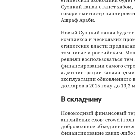
египетской экономики будет 
Суэцкий канал станет хабом
говорит министр планирова
Ашраф Араби.
Новый Суэцкий канал будет 
комплекса и нескольких про
египетские власти предлага
том числе и российским. Можн
решили воспользоваться тем
финансировании самого стро
администрации канала адмир
эксплуатации обновленного в
долларов в 2015 году до 13,2 
В складчину
Новомодный финансовый тер
английских слов: сrowd (толп
добровольное объединение л
финансирование каких-либо п