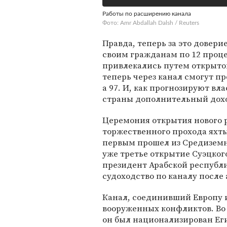
Работы по расширению канала
Фото: Amr Abdallah Dalsh / Reuters
Правда, теперь за это довер
своим гражданам по 12 проце
привлекались путем открыто
теперь через канал смогут пр
а 97. И, как прогнозируют вла
страны дополнительный дохо
Церемония открытия нового р
торжественного прохода яхты
первым прошел из Средиземног
уже третье открытие Суэцкого
президент Арабской республ
судоходство по каналу после
Канал, соединивший Европу и
вооруженных конфликтов. Во 
он был национализирован Ег