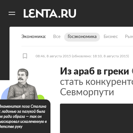
11
A
Экономика
Все
Госэкономика
Бизнес
Рын
08:46, 8 августа 2015
(обновлено: 18:10, 8 августа 2015)
Из араб в греки
стать конкурен
Севморпути
Знаменитая поза Сталина
с ладонью за пазухой была
не ради образа — так он
маскировал искалеченную в
детстве руку