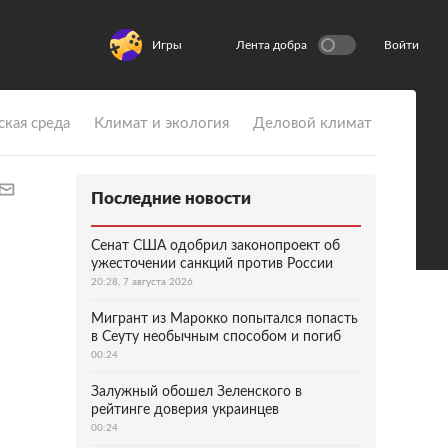
Игры
Лента добра
Войти
ская среда
Климат и экология
Деловой климат
Последние новости
Сенат США одобрил законопроект об
ужесточении санкций против России
20:28, 7 августа 2026
Мигрант из Марокко попытался попасть
в Сеуту необычным способом и погиб
00:24
Залужный обошел Зеленского в
рейтинге доверия украинцев
00:24