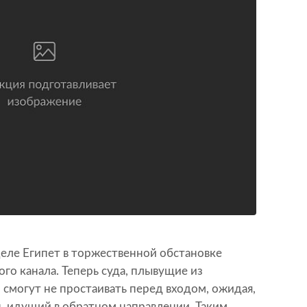
деле Египет в торжественной обстановке
го канала. Теперь суда, плывущие из
 смогут не простаивать перед входом, ожидая,
н, идущий в обратном направлении. Таким