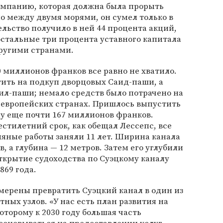
компанию, которая должна была прорыть
о между двумя морями, он сумел только в
ельство получило в ней 44 процента акций,
остальные три процента уставного капитала
ругими странами.
 миллионов франков все равно не хватило.
ить на подкуп дворцовых Саид-паши, а
ил-паши; немало средств было потрачено на
 европейских странах. Пришлось выпустить
у еще почти 167 миллионов франков.
естилетний срок, как обещал Лессепс, все
мляные работы заняли 11 лет. Ширина канала
в, а глубина — 12 метров. Затем его углубили
ткрытие судоходства по Суэцкому каналу
869 года.
мерены превратить Суэцкий канал в один из
ных узлов. «У нас есть план развития на
оторому к 2030 году большая часть