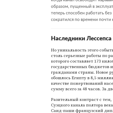
образом, пущенный в эксплуа
теперь способен работать без
сократился по времени почти н
Наследники Лессепса
Но уникальность этого событ
столь серьезные работы по 
которого составляет 173 кил
государственных бюджетов и 
гражданами страны. Новое ру
обошлось Египту в 8,5 милли
качестве пожертвований нас
сумму всего за 48 часов. За дв
Разительный контраст с тем,
Суэцкого канала полтора век
Саид-паши французский дипл