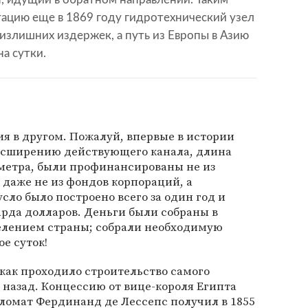
тацию еще в 1869 году гидротехнический узел
 излишних издержек, а путь из Европы в Азию
а сутки.
ия в другом. Пожалуй, впервые в истории
расширению действующего канала, длина
ометра, были профинансированы не из
даже не из фондов корпораций, а
сло было построено всего за один год и
арда долларов. Деньги были собраны в
елением страны; собрали необходимую
ое суток!
 как проходило строительство самого
а назад. Концессию от вице-короля Египта
омат Фердинанд де Лессепс получил в 1855