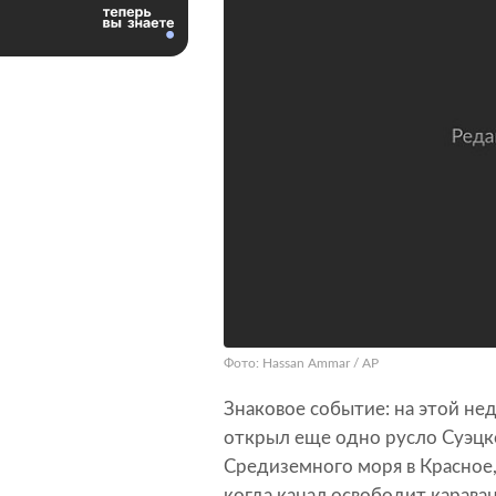
Фото: Hassan Ammar / AP
Знаковое событие: на этой не
открыл еще одно русло Суэцко
Средиземного моря в Красное,
когда канал освободит карава