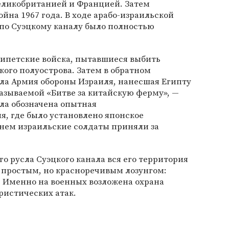
еликобританией и Францией. Затем
йна 1967 года. В ходе арабо-израильской
 по Суэцкому каналу было полностью
гипетские войска, пытавшиеся выбить
кого полуострова. Затем в обратном
ла Армия обороны Израиля, нанесшая Египту
азываемой «Битве за китайскую ферму», —
ыла обозначена опытная
я, где было установлено японское
 нем израильские солдаты приняли за
о русла Суэцкого канала вся его территория
 простым, но красноречивым лозунгом:
. Именно на военных возложена охрана
ристических атак.