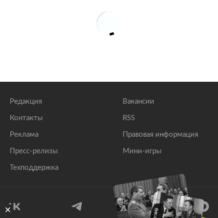
Редакция
Вакансии
Контакты
RSS
Реклама
Правовая информация
Пресс-релизы
Мини-игры
Техподдержка