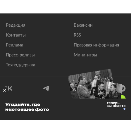
Редакция
Вакансии
Контакты
RSS
Реклама
Правовая информация
Пресс-релизы
Мини-игры
Техподдержка
18
+
Угадайте, где
настоящее фото
© 1999–2026 Все права защищены.
ООО «Лента.Ру»
Лента добра