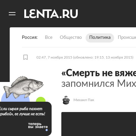
11
A
Россия
Все
Общество
Политика
Происше
02:47, 7 ноября 2015
(обновлено: 19:15, 13 ноября 2015)
«Смерть не вяже
запомнился Мих
Михаил Пак
Если сырая рыба пахнет
«рыбой», ее лучше не есть!