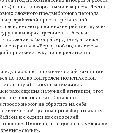
95 год (год парламентских выборов и работа
ия») станет поворотными в карьере Лесина,
словиях сложного предвыборного периода
ься разработкой проекта рекламной
торый, несмотря на низкие рейтинги, все-
уру на выборах президента России.
что слоган «Голосуй сердцем», а также
и и сохрани» и «Верю, люблю, надеюсь» —
торой приложил руку непосредственно
 ввиду сложности политической кампании
ься не только контролем политической
уп медийную) — люди занимались
ами размещения наружной агитации; этот
онтролировал Лесин. Согласно
н просто не мог не обратить на себя
 аналитической группы при избирательном
байсом и с одним из создателей
лашенко. Понятно, что при таких условиях
 зрения «семьи».