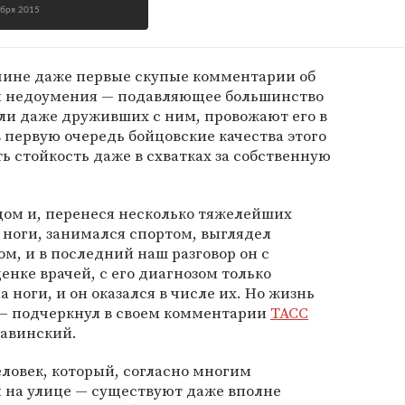
ября 2015
чине даже первые скупые комментарии об
ы недоумения — подавляющее большинство
ли даже друживших с ним, провожают его в
 первую очередь бойцовские качества этого
ь стойкость даже в схватках за собственную
цом и, перенеся несколько тяжелейших
а ноги, занимался спортом, выглядел
м, и в последний наш разговор он с
ценке врачей, с его диагнозом только
 ноги, и он оказался в числе их. Но жизнь
 — подчеркнул в своем комментарии
ТАСС
лавинский.
еловек, который, согласно многим
й на улице — существуют даже вполне