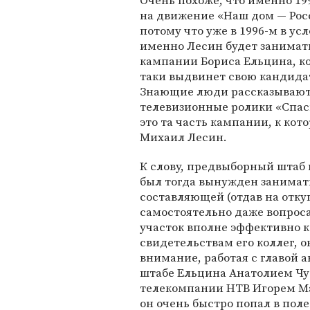
Очень похоже, что именно 19
на движение «Наш дом — Росс
потому что уже в 1996-м в у
именно Лесин будет занимат
кампании Бориса Ельцина, ко
таки выдвинет свою кандидат
Знающие люди рассказывают, 
телевизионные ролики «Спас
это та часть кампании, к ко
Михаил Лесин.
К слову, предвыборный штаб
был тогда вынужден занимат
составляющей (отдав на отк
самостоятельно даже вопрос
участок вполне эффективно к
свидетельствам его коллег, о
внимание, работая с главой
штабе Ельцина Анатолием Чу
телекомпании НТВ Игорем Ма
он очень быстро попал в поле