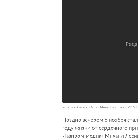
Михаил Лесин. Фото: Илья Питалев / РИА 
Поздно вечером 6 ноября стал
году жизни от сердечного при
«Газпром-медиа» Михаил Лесин