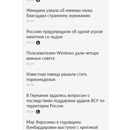
Женщина узнала об изменах мужа
благодаря странному жужжанию
06:34
Россиян предупредили об одной угрозе
напитков со льдом
06:34
Пользователям Windows дали четыре
важных совета
06:34
Известная певица решила стать
порномоделью
06:34
В Германии задались вопросом о
последствиях поддержки ударов ВСУ по
территории России
06:34
Мэр Хиросимы в годовщину
бомбардировки выступил с критикой