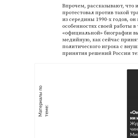
Впрочем, рассказывают, что
протестовал против такой тр
из середины 1990-х годов, о
особенностях своей работы в 
«официальной» биографии выд
медийную, как сейчас принят
политического игрока с вну
принятия решений России те
М
а
т
р
и
а
л
ы
п
о
т
е
м
е
е
:
«Он
ни 
Жур
чин
Мих