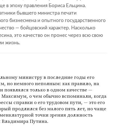
е в эпоху правления Бориса Ельцина.
атники бывшего министра печати
вого бизнесмена и опытного государственного
ачество — бойцовский характер. Насколько
сина, это качество он пронес через всю свою
и жизнь.
ьному министру в последние годы его
м, но немного неполным: как правило, на
н появлялся только в одном качестве —
 Максимум, о чем обычно вспоминали, когда
ссы справки о его трудовом пути, — это его
рый продлился без малого пять лет, но чаще
менклатурной точки зрения должность
и Владимира Путина.