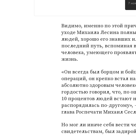
7 но
Видимо, именно по этой при
уходе Михаила Лесина полн
людей, хорошо его знавших и
последний путь, вспоминая в
человека, умеющего проявлят
жизнь.
«Он всегда был борцом и бой
операций, он крепко встал н
абсолютно здоровым человеко
гордостью говорил, что, по о
10 процентов людей встают на
распорядилась по-другому»,
глава Роспечати Михаил Сес
Но мог ли иначе себя вести ч
свидетельствам, был задиро