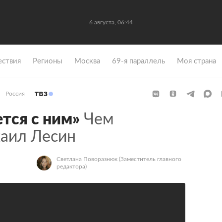
6 августа, 06:44
ствия
Регионы
Москва
69-я параллель
Моя страна
Россия
тся с ним»
Чем
аил Лесин
Светлана Поворазнюк
(Заместитель главного
редактора)