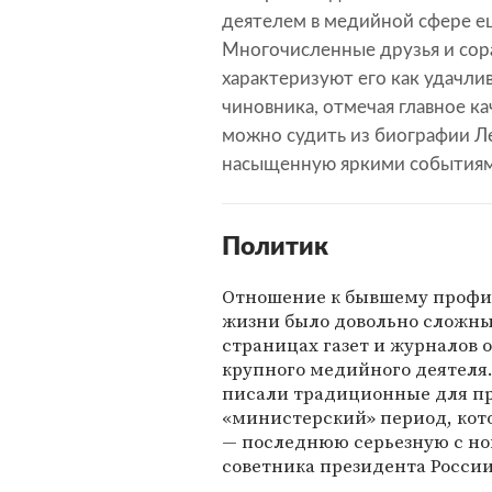
деятелем в медийной сфере ещ
Многочисленные друзья и сор
характеризуют его как удачли
чиновника, отмечая главное к
можно судить из биографии Ле
насыщенную яркими событиям
Политик
Отношение к бывшему профил
жизни было довольно сложны
страницах газет и журналов о
крупного медийного деятеля.
писали традиционные для пре
«министерский» период, кото
— последнюю серьезную с но
советника президента Росси