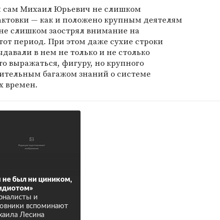
 и сам Михаил Юрьевич не слишком
актовки — как и положено крупным деятелям
н не слишком заострял внимание на
тот период. При этом даже сухие строки
авали в нем не только и не столько
о выражаться, фигуру, но крупного
шительным багажом знаний о системе
х времен.
 не был ни циником,
идиотом»
налисты и
овники вспоминают
аила Лесина