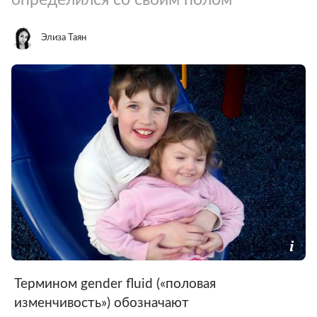
Элиза Таян
Термином gender fluid («половая
изменчивость») обозначают