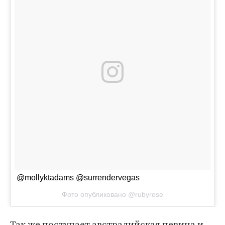
@mollyktadams @surrendervegas
Фото опубликовано @rubyrose
Так же поступает австралийская певица и