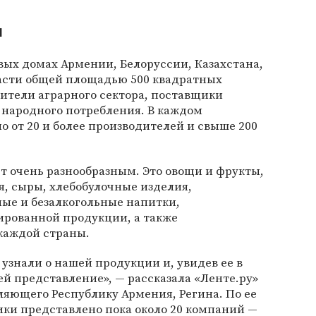
и
вых домах Армении, Белоруссии, Казахстана,
асти общей площадью 500 квадратных
ители аграрного сектора, поставщики
 народного потребления. В каждом
о от 20 и более производителей и свыше 200
т очень разнообразным. Это овощи и фрукты,
, сыры, хлебобулочные изделия,
ные и безалкогольные напитки,
ированной продукции, а также
каждой страны.
 узнали о нашей продукции и, увидев ее в
ей представление», — рассказала «Ленте.ру»
ляющего Республику Армения, Регина. По ее
ики представлено пока около 20 компаний —