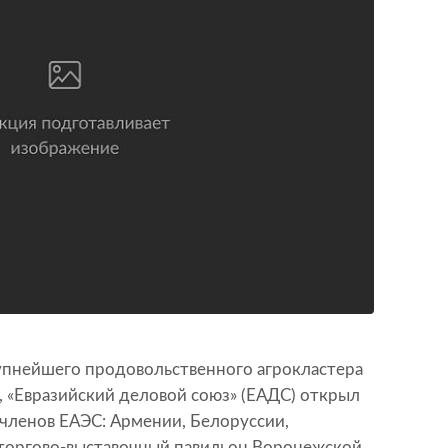
пнейшего продовольственного агрокластера
ы, «Евразийский деловой союз» (ЕАДС) открыл
членов ЕАЭС: Армении, Белоруссии,
е торгово-выставочный павильон Воронежской