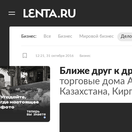
11
A
Бизнес
Все
Бизнес
Мировой бизнес
Дело
12:21, 31 октября 2016
Бизнес
Ближе друг к д
торговые дома 
Казахстана, Кир
Угадайте,
где настоящее
фото