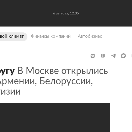
6 августа, 12:35
вой климат
Финансы компаний
Автобизнес
ругу
В Москве открылись
Армении, Белоруссии,
гизии