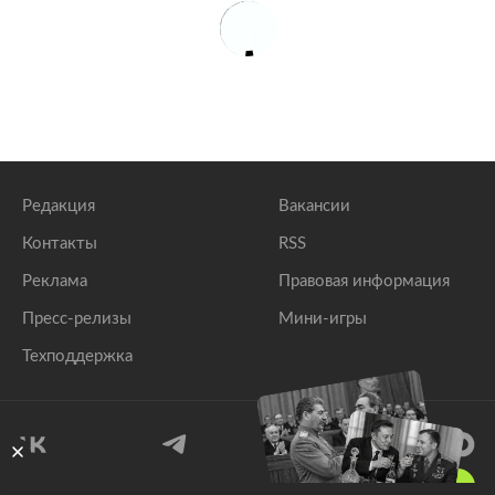
Редакция
Вакансии
Контакты
RSS
Реклама
Правовая информация
Пресс-релизы
Мини-игры
Техподдержка
18
+