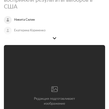
США
Никита Силин
Екатерина Кориненко
Виктория Токарева