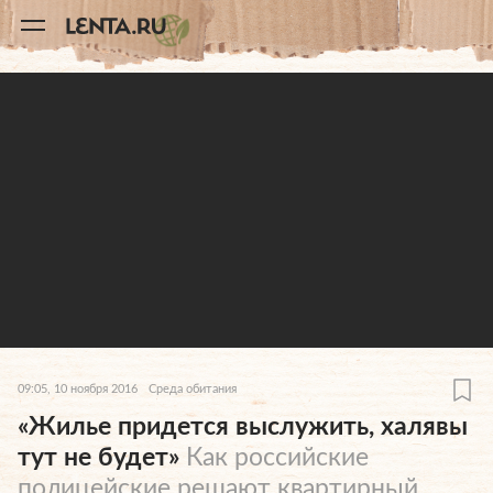
11
A
09:05, 10 ноября 2016
Среда обитания
«Жилье придется выслужить, халявы
тут не будет»
Как российские
полицейские решают квартирный