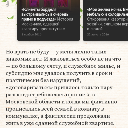
«Клиенты борделя
«Мой жилец исчез. Вм
выстраивались в очередь
мебелью и холодиль
прямо в подъезде»
История
Откровения квартирн
москвички, сдавшей
хозяйки, слишком ве
квартиру проституткам
в людей
1 ноября 2016
22 августа 2016
Но врать не буду — у меня лично таких
знакомых нет. И жаловаться особо не на что
— по большому счету, и служебное жилье, и
субсидию мне удалось получить в срок и
практически без нарушений,
«договариваться» пришлось только пару
раз: когда требовалась прописка в
Московской области и когда мы фиктивно
прописались всей семьей в комнату в
коммуналке, а фактически продолжали
жить в уже сданной служебной квартире.