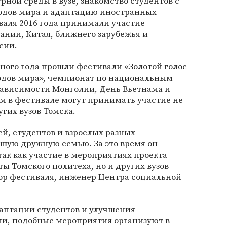
рной среды в вузе, знакомство студентов с
одов мира и адаптацию иностранных
валя 2016 года принимали участие
ании, Китая, ближнего зарубежья и
сии.
бного года прошли фестивали «Золотой голос
одов мира», чемпионат по национальным
зависимости Монголии, День Вьетнама и
м в фестивале могут принимать участие не
угих вузов Томска.
ей, студентов и взрослых разных
ьшую дружную семью. За это время он
так как участие в мероприятиях проекта
ы Томского политеха, но и других вузов
тор фестиваля, инженер Центра социальной
даптации студентов и улучшения
и, подобные мероприятия организуют в