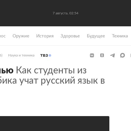
7 августа, 02:54
мос
Оружие
История
Здоровье
Будущее
Техника
6)
Наука и техника
лью
Как студенты из
ика учат русский язык в