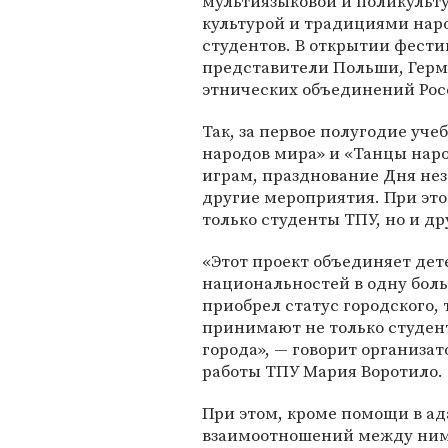
мультиязыковой и поликульту
культурой и традициями нар
студентов. В открытии фести
представители Польши, Герм
этнических объединений Рос
Так, за первое полугодие уче
народов мира» и «Танцы нар
играм, празднование Дня не
другие мероприятия. При это
только студенты ТПУ, но и др
«Этот проект объединяет дет
национальностей в одну бол
приобрел статус городского, 
принимают не только студент
города», — говорит организа
работы ТПУ Мария Воротило.
При этом, кроме помощи в а
взаимоотношений между ним