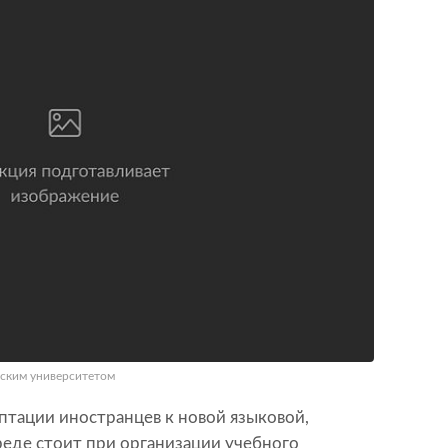
еским университетом
птации иностранцев к новой языковой,
реде стоит при организации учебного