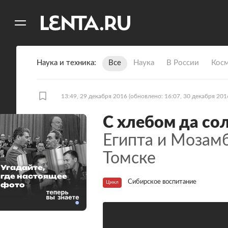
11
A
Наука и техника
Все
Наука
В России
Кос
13:49, 29 декабря 2016
(обновлено: 16:07, 30 декабря 201
С хлебом да со
Египта и Мозамб
Томске
Угадайте,
где настоящее
Сибирское воспитание
Цикл
фото