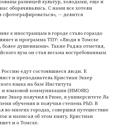
рованы разницей культур, холодами, еще и
нас оборачивались. С нами все хотели
и сфотографироваться», — делится
ние к иностранцам в городе стало гораздо
влияет и программа ТПУ: «Люди в Томске
, более душевными». Также Раджа отметил,
йского вуза он стал весьма востребованным
в Россию едут состоявшиеся люди. К
лист и преподаватель Кристиан Эккер
кого языка на базе Института
я и языковой коммуникации (ИМОЯК)
ние Эккер получил в Риме, в университете Ла
пени обучения и получил степень PhD. В
л во многих городах, совершил путешествие
ток и написал об этом книгу. Кристиан
ишет и о Томске.