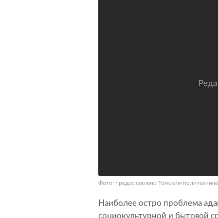
Фото: предоставлено Томским политехнич
Наиболее остро проблема ада
социокультурной и бытовой с