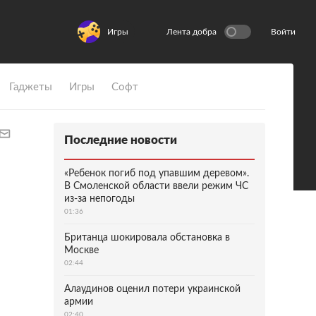
Игры
Лента добра
Войти
Гаджеты
Игры
Софт
Последние новости
«Ребенок погиб под упавшим деревом».
В Смоленской области ввели режим ЧС
из-за непогоды
01:36
Британца шокировала обстановка в
Москве
02:44
Алаудинов оценил потери украинской
армии
02:40